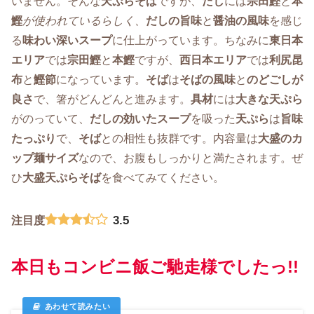
いません。そんな
天ぷらそば
ですが、
だし
には
宗田鰹
と
本
鰹
が使われているらしく、
だしの旨味
と
醤油の風味
を感じ
る
味わい深いスープ
に仕上がっています。ちなみに
東日本
エリア
では
宗田鰹
と
本鰹
ですが、
西日本エリア
では
利尻昆
布
と
鰹節
になっています。
そば
は
そばの風味
と
のどごしが
良さ
で、箸がどんどんと進みます。
具材
には
大きな天ぷら
がのっていて、
だしの効いたスープ
を吸った
天ぷら
は
旨味
たっぷり
で、
そば
との相性も抜群です。内容量は
大盛のカ
ップ麺サイズ
なので、お腹もしっかりと満たされます。ぜ
ひ
大盛天ぷらそば
を食べてみてください。
3.5
注目度
本日もコンビニ飯ご馳走様でしたっ!!