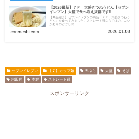
【2026最新】７Ｐ 大盛きつねうどん【セブン
イレブン】大盛で食べ応え抜群です!!
【商品紹介】セブンイレブンの商品「７Ｐ 大盛きつねう
どん」を食べてみました。ストレート麺ならではの、コシ
がありのどごしの...
2026.01.08
conmeshi.com
セブンイレブン
【７】カップ麺
天ぷら
大盛
そば
宗田鰹
本鰹
ストレート麺
スポンサーリンク