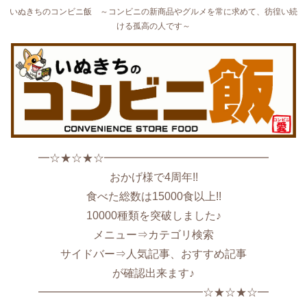
いぬきちのコンビニ飯 ～コンビニの新商品やグルメを常に求めて、彷徨い続
ける孤高の人です～
━☆★☆★☆━━━━━━━━━━━━━━━
おかげ様で4周年!!
食べた総数は15000食以上!!
10000種類を突破しました♪
メニュー⇒カテゴリ検索
サイドバー⇒人気記事、おすすめ記事
が確認出来ます♪
━━━━━━━━━━━━━━━☆★☆★☆━