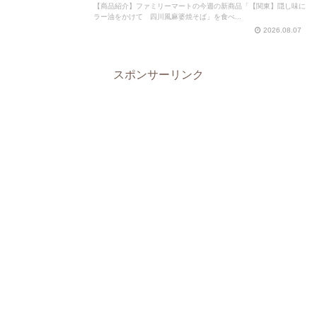
【商品紹介】ファミリーマートの今週の新商品「【関東】隠し味に
ラー油をかけて 四川風麻婆焼そば」を食べ...
2026.08.07
スポンサーリンク