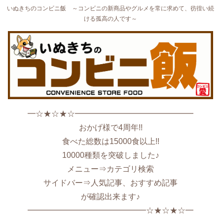
いぬきちのコンビニ飯 ～コンビニの新商品やグルメを常に求めて、彷徨い続
ける孤高の人です～
━☆★☆★☆━━━━━━━━━━━━━━━
おかげ様で4周年!!
食べた総数は15000食以上!!
10000種類を突破しました♪
メニュー⇒カテゴリ検索
サイドバー⇒人気記事、おすすめ記事
が確認出来ます♪
━━━━━━━━━━━━━━━☆★☆★☆━