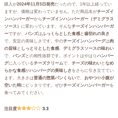
購入が
2024年11月5日発売
だったので、1年以上経ってい
ますが、価格は変わっていません。ただ商品名が
チーズイ
ンハンバーガー
から
チーズインハンバーガー（デミグラス
ソース）
に変わっています。そんな
チーズインハンバーガ
ー
ですが、
バンズ
は
ふっくらとした食感
と
歯切れの良さ
で、安定の美味しさです。中の
チーズインハンバーグ
は
肉
の旨味
と
しっとりとした食感
、
デミグラスソースの味わい
で、
バンズ
との相性抜群です。ポイントはやはり
ハンバー
グ
に入っている
チーズクリーム
で、
チーズの味わい
と
なめ
らかな食感
が
ハンバーグの美味しさ
をさらに引き立ててい
ます。大きさは
普通の惣菜パンくらい
で、
おやつ
や
小腹が
空いた時
にピッタリです。ぜひ
チーズインハンバーガー
を
食べてみてください。
3.3
注目度