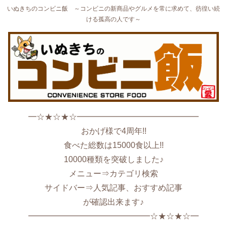
いぬきちのコンビニ飯 ～コンビニの新商品やグルメを常に求めて、彷徨い続
ける孤高の人です～
━☆★☆★☆━━━━━━━━━━━━━━━
おかげ様で4周年!!
食べた総数は15000食以上!!
10000種類を突破しました♪
メニュー⇒カテゴリ検索
サイドバー⇒人気記事、おすすめ記事
が確認出来ます♪
━━━━━━━━━━━━━━━☆★☆★☆━