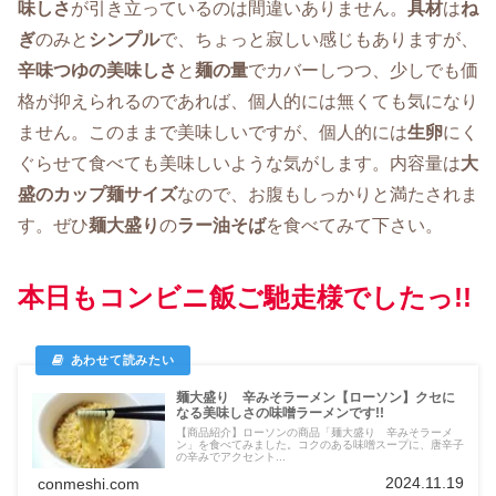
味しさ
が引き立っているのは間違いありません。
具材
は
ね
ぎ
のみと
シンプル
で、ちょっと寂しい感じもありますが、
辛味つゆの美味しさ
と
麺の量
でカバーしつつ、少しでも価
格が抑えられるのであれば、個人的には無くても気になり
ません。このままで美味しいですが、個人的には
生卵
にく
ぐらせて食べても美味しいような気がします。内容量は
大
盛のカップ麺サイズ
なので、お腹もしっかりと満たされま
す。ぜひ
麺大盛り
の
ラー油そば
を食べてみて下さい。
本日もコンビニ飯ご馳走様でしたっ!!
麺大盛り 辛みそラーメン【ローソン】クセに
なる美味しさの味噌ラーメンです!!
【商品紹介】ローソンの商品「麺大盛り 辛みそラーメ
ン」を食べてみました。コクのある味噌スープに、唐辛子
の辛みでアクセント...
2024.11.19
conmeshi.com