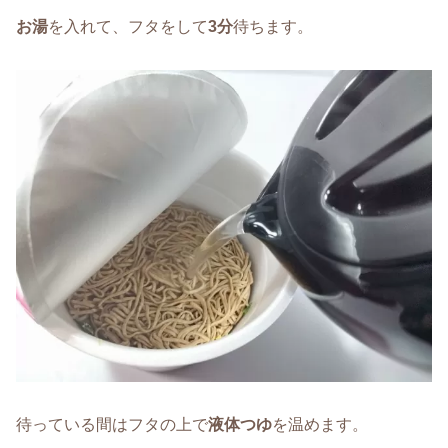
お湯
を入れて、フタをして
3分
待ちます。
待っている間はフタの上で
液体つゆ
を温めます。