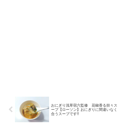
おにぎり浅草宿六監修 花椒香る担々ス
ープ【ローソン】おにぎりに間違いなく
合うスープです!!