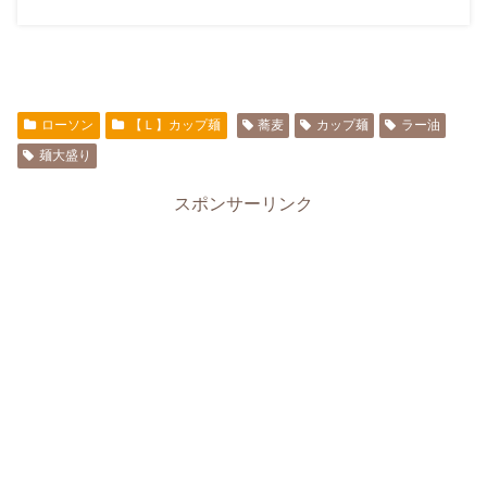
ローソン
【Ｌ】カップ麺
蕎麦
カップ麺
ラー油
麺大盛り
スポンサーリンク