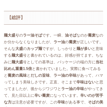
【総評】
麺大盛り
の
ラー油そば
です。一瞬、
油そば
なのか
蕎麦
なの
か分からなくなりましたが、
ラー油
の
蕎麦
が正しいです。
そんな
大盛
の
カップ麺
ですが、しっかりと
麺が多い
と意味
する
麺大盛り
と書かれているのは、好感が持てます。ちな
みに
麺大盛り
としての基準は、パッケージの端の方に
当社
比めん重量1.5倍
と書かれていました。実際に食べてみる
と
蕎麦の風味
と
だしの旨味
、
ラー油の辛味
があって、ハマ
ってしまう美味しさです。正直、そこまで
辛味はない
と思
ってましたが、後からジワジワと
ラー油の辛味
がやってき
て、見た目以上に
辛い蕎麦
になっています。
辛いのが苦手
な方
は注意が必要ですが、この
辛味
がある事で、
そばの美