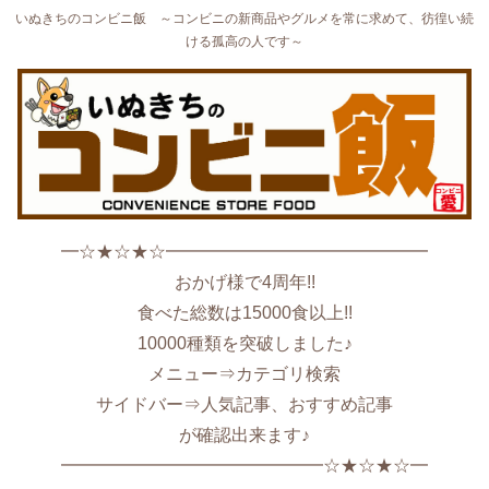
いぬきちのコンビニ飯 ～コンビニの新商品やグルメを常に求めて、彷徨い続
ける孤高の人です～
━☆★☆★☆━━━━━━━━━━━━━━━
おかげ様で4周年!!
食べた総数は15000食以上!!
10000種類を突破しました♪
メニュー⇒カテゴリ検索
サイドバー⇒人気記事、おすすめ記事
が確認出来ます♪
━━━━━━━━━━━━━━━☆★☆★☆━