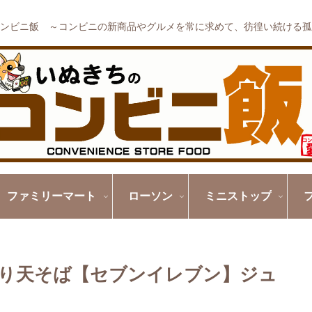
ンビニ飯 ～コンビニの新商品やグルメを常に求めて、彷徨い続ける孤
ファミリーマート
ローソン
ミニストップ
とり天そば【セブンイレブン】ジュ