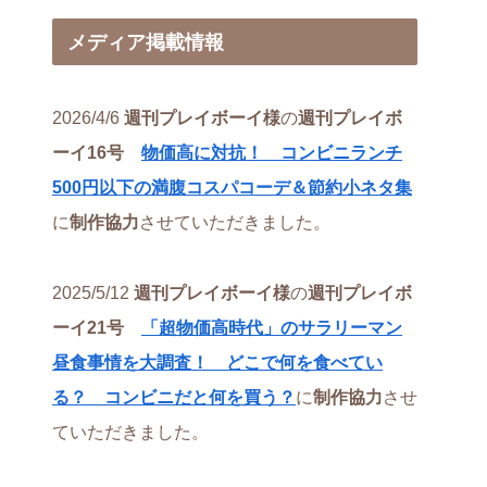
メディア掲載情報
2026/4/6
週刊プレイボーイ様
の
週刊プレイボ
ーイ16号
物価高に対抗！ コンビニランチ
500円以下の満腹コスパコーデ＆節約小ネタ集
に
制作協力
させていただきました。
2025/5/12
週刊プレイボーイ様
の
週刊プレイボ
ーイ21号
「超物価高時代」のサラリーマン
昼食事情を大調査！ どこで何を食べてい
る？ コンビニだと何を買う？
に
制作協力
させ
ていただきました。