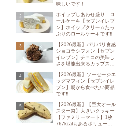
味しいです!!
ホイップしあわせ盛り ロ
ールケーキ【セブンイレブ
ン】ホイップクリームたっ
ぷりのロールケーキです!!
【2026最新】パリパリ食感
ショコラシフォン【セブン
イレブン】チョコの美味し
さを堪能出来るカップスイ
ーツです!!
【2026最新】ソーセージエ
ッグマフィン【セブンイレ
ブン】朝から食べたい商品
です!!
【2026最新】【巨大オール
スター祭】大きいクッキー
【ファミリーマート】1枚
767kcalもあるボリューム
満点のクッキーです!!