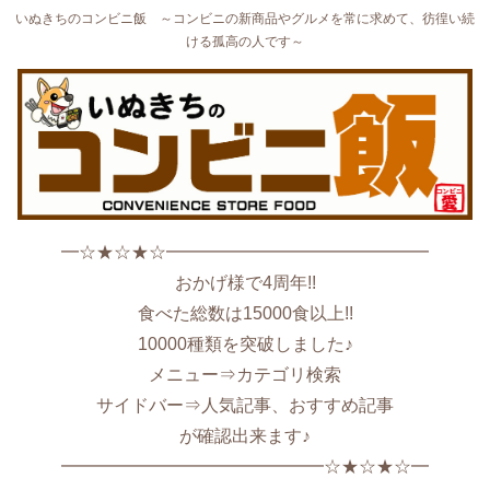
いぬきちのコンビニ飯 ～コンビニの新商品やグルメを常に求めて、彷徨い続
ける孤高の人です～
━☆★☆★☆━━━━━━━━━━━━━━━
おかげ様で4周年!!
食べた総数は15000食以上!!
10000種類を突破しました♪
メニュー⇒カテゴリ検索
サイドバー⇒人気記事、おすすめ記事
が確認出来ます♪
━━━━━━━━━━━━━━━☆★☆★☆━