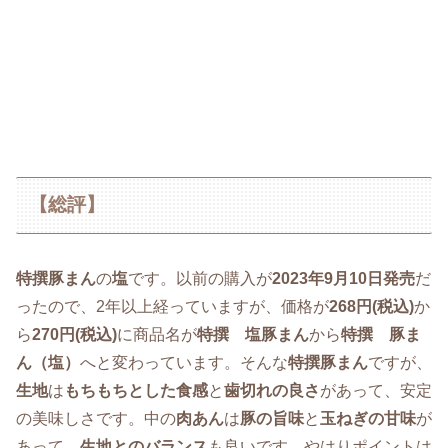
【総評】
特撰豚まん
の
塩
です。以前の購入が
2023年9月10日発売
だ
ったので、2年以上経っていますが、価格が
268円(税込)
か
ら
2
70円(税込)
に商品名が
特撰 塩豚まん
から
特撰 豚ま
ん（塩）
へと変わっています。そんな
特撰豚まん
ですが、
生地
は
もちもちとした食感
と
歯切れの良さ
があって、安定
の美味しさです。中の
肉あん
は
豚の旨味
と
玉ねぎの甘味
が
あって、
生地とのバランス
も良いです。やはりポイントは