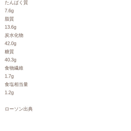
たんぱく質
7.6g
脂質
13.6g
炭水化物
42.0g
糖質
40.3g
食物繊維
1.7g
食塩相当量
1.2g
ローソン出典