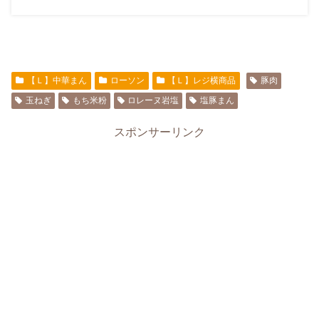
【Ｌ】中華まん
ローソン
【Ｌ】レジ横商品
豚肉
玉ねぎ
もち米粉
ロレーヌ岩塩
塩豚まん
スポンサーリンク