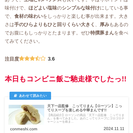
味付けで、
ほどよい塩味
の
シンプルな味付け
にしている事
で、
食材の味わい
をしっかりと楽しむ事が出来ます。大き
さは
手のひらよりもひと回りくらい大きく
、
厚み
もあるの
でお腹にもしっかりとたまります。ぜひ
特撰豚まん
を食べ
てみてください。
3.6
注目度
本日もコンビニ飯ご馳走様でしたっ!!
天下一品監修 こってりまん【ローソン】こっ
てりスープを楽しめる中華まんです!!
【商品紹介】ローソンの商品「天下一品監修 こってりま
ん」を食べてみました。あのこってりスープにゴロゴロチ
ャーシューを絡ま...
2024.11.11
conmeshi.com