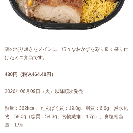
鶏の照り焼きをメインに、様々なおかずを彩り良く盛り付
けたミニ弁当です。
430円（税込464.40円）
2026年06月09日（火）以降順次発売
熱量：362kcal、たんぱく質：19.0g、脂質：6.6g、炭水化
物：59.0g（糖質：54.3g、食物繊維：4.7g）、食塩相当
量：1.9g