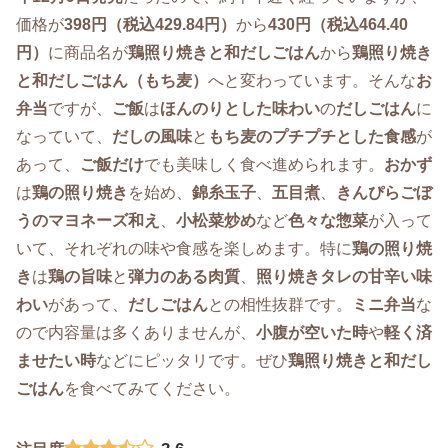
価格が
398円（税込429.84円）
から
430円（税込464.40
円）
に商品名が
鶏照り焼きと和だしごはん
から
鶏照り焼き
と和だしごはん（もち麦）
へと変わっています。そんな
お
弁当
ですが、
ご飯
は
ほんのりとした味わい
の
だしごはん
に
なっていて、
だしの風味
と
もち麦のプチプチとした食感
が
あって、
ご飯だけ
でも美味しく食べ進められます。
おかず
は
鶏の照り焼き
を始め、
錦糸玉子
、
五目煮
、
きんぴらごぼ
うのマヨネーズ和え
、
小松菜炒め
など
色々な惣菜
が入って
いて、それぞれの味や食感を楽しめます。特に
鶏の照り焼
き
は
鶏の旨味
と
弾力のある肉質
、
照り焼きタレの甘辛い味
わい
があって、
だしごはん
との相性抜群です。
ミニ弁当
な
ので内容量は多くありませんが、
小腹が空いた時
や
軽く済
ませたい時
などにピッタリです。ぜひ
鶏照り焼きと和だし
ごはん
を食べてみてください。