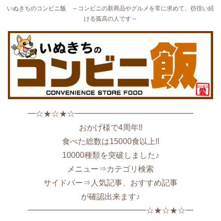
いぬきちのコンビニ飯 ～コンビニの新商品やグルメを常に求めて、彷徨い続
ける孤高の人です～
━☆★☆★☆━━━━━━━━━━━━━━━
おかげ様で4周年!!
食べた総数は15000食以上!!
10000種類を突破しました♪
メニュー⇒カテゴリ検索
サイドバー⇒人気記事、おすすめ記事
が確認出来ます♪
━━━━━━━━━━━━━━━☆★☆★☆━