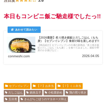
3.6
注目度
本日もコンビニ飯ご馳走様でしたっ!!
【2026最新】炙り焼き銀鮭とだしごはん（もち
麦）【セブンイレブン】食材の味を楽しめます!!
【商品紹介】セブンイレブンの今週の新商品「炙り焼き銀
鮭とだしごはん（もち麦）」を食べてみました。銀鮭や野
菜のかき揚げなど...
2026.04.05
conmeshi.com
セブンイレブン
【７】お弁当
【７】ミニ弁当
だしごはん
錦糸玉子
小松菜炒め
鶏の照り焼き
五目煮
きんぴらごぼうのマヨネーズ和え