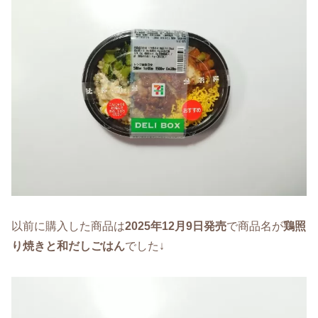
以前に購入した商品は
2025年12月9日発売
で商品名が
鶏照
り焼きと和だしごはん
でした↓