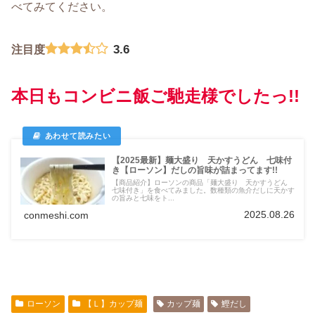
べてみてください。
3.6
注目度
本日もコンビニ飯ご馳走様でしたっ!!
【2025最新】麺大盛り 天かすうどん 七味付
き【ローソン】だしの旨味が詰まってます!!
【商品紹介】ローソンの商品「麺大盛り 天かすうどん
七味付き」を食べてみました。数種類の魚介だしに天かす
の旨みと七味をト...
2025.08.26
conmeshi.com
ローソン
【Ｌ】カップ麺
カップ麺
鰹だし