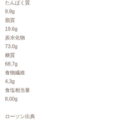
たんぱく質
9.9g
脂質
19.6g
炭水化物
73.0g
糖質
68.7g
食物繊維
4.3g
食塩相当量
8.00g
ローソン出典