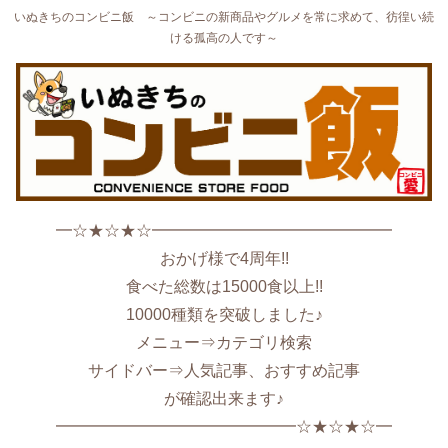
いぬきちのコンビニ飯 ～コンビニの新商品やグルメを常に求めて、彷徨い続
ける孤高の人です～
━☆★☆★☆━━━━━━━━━━━━━━━
おかげ様で4周年!!
食べた総数は15000食以上!!
10000種類を突破しました♪
メニュー⇒カテゴリ検索
サイドバー⇒人気記事、おすすめ記事
が確認出来ます♪
━━━━━━━━━━━━━━━☆★☆★☆━