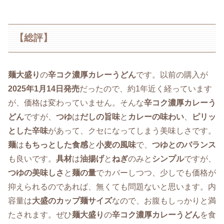
【総評】
麺大盛り
の
辛コク濃厚カレーうどん
です。以前の購入が
2025年1月14日発売
だったので、約1年近く経っています
が、価格は変わっていません。そんな
辛コク濃厚カレーう
どん
ですが、
つゆ
は
だしの旨味
と
カレーの味わい
、
ピリッ
とした辛味
があって、クセになってしまう美味しさです。
麺
は
もちっとした食感
と
小麦の風味
で、
つゆとのバランス
も良いです。
具材
は
油揚げ
と
ねぎ
のみと
シンプル
ですが、
つゆの美味しさ
と
麺の量
でカバーしつつ、少しでも価格が
抑えられるのであれば、無くても問題ないと思います。内
容量は
大盛のカップ麺サイズ
なので、お腹もしっかりと満
たされます。ぜひ
麺大盛り
の
辛コク濃厚カレーうどん
を食