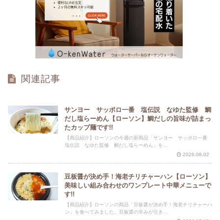
関連記事
サンヨー サッポロ一番 塩伝説 なゆた監修 鯛
だし塩らーめん【ローソン】鯛だしの旨味が詰まっ
たカップ麺です!!
【商品紹介】ローソンの今週の新商品「サンヨー サッポロ一番
塩伝説 なゆた監修 鯛だし塩らーめん」を...
2026.08.02
豆板醤が決め手！海老チリチャーハン【ローソン】
美味しい組み合わせのワンプレート中華メニューで
す!!
【商品紹介】ローソンの商品「豆板醤が決め手！海老チリチャーハ
ン」を食べてみました。豆板醤の辛みが引き...