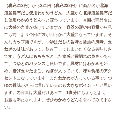
（税込213円）
から
221円（税込238円）
に商品名が
北海
道産昆布だし使用わかめうどん 大盛
から
北海道産昆布だ
し使用わかめうどん
へと変わっています。今回の商品名に
は
大盛
の言葉が抜けていますが、
容器の形
や
内容量
から見
ても前回より今回の方が明らかに
大盛
になっています。そ
んな
カップ麺
ですが、
つゆ
は
だしの旨味
と
醤油の風味
、
玉
ねぎの甘味
があって、飲み干してしまいたくなる美味しさ
です。
うどん
は
もちもちとした食感
と
歯切れの良さ
があっ
て、
つゆとのバランス
も良いです。
具材
には
わかめ
を始
め、
揚げ玉
や
たまご
、
ねぎ
が入っていて、
味や食感のアク
セント
になっています。また
わかめ
が入っている事で、
つ
ゆの旨味
がさらに増しているのも
大きなポイント
だと思い
ます。内容量は
大盛
だけあって、
1食分
にちょうどよく、
お腹も満たされます。ぜひ
わかめうどん
を食べてみて下さ
い。