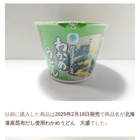
以前に購入した商品は
2025年2月18日発売
で商品名が
北海
道産昆布だし使用わかめうどん 大盛
でした↓