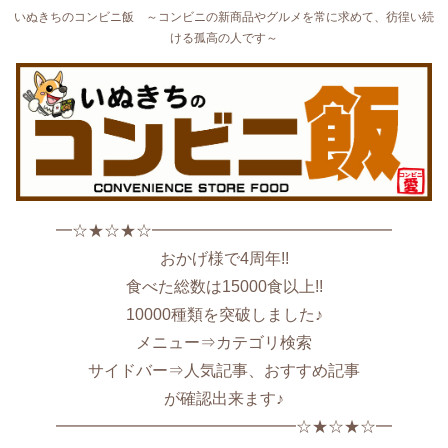
いぬきちのコンビニ飯 ～コンビニの新商品やグルメを常に求めて、彷徨い続
ける孤高の人です～
━☆★☆★☆━━━━━━━━━━━━━━━
おかげ様で4周年!!
食べた総数は15000食以上!!
10000種類を突破しました♪
メニュー⇒カテゴリ検索
サイドバー⇒人気記事、おすすめ記事
が確認出来ます♪
━━━━━━━━━━━━━━━☆★☆★☆━