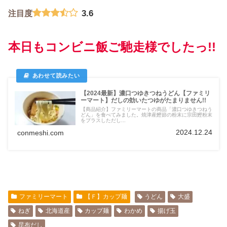
3.6
注目度
本日もコンビニ飯ご馳走様でしたっ!!
【2024最新】濃口つゆきつねうどん【ファミリ
ーマート】だしの効いたつゆがたまりません!!
【商品紹介】ファミリーマートの商品「濃口つゆきつねう
どん」を食べてみました。焼津産鰹節の粉末に宗田鰹粉末
をプラスしただし...
2024.12.24
conmeshi.com
ファミリーマート
【Ｆ】カップ麺
うどん
大盛
ねぎ
北海道産
カップ麺
わかめ
揚げ玉
昆布だし