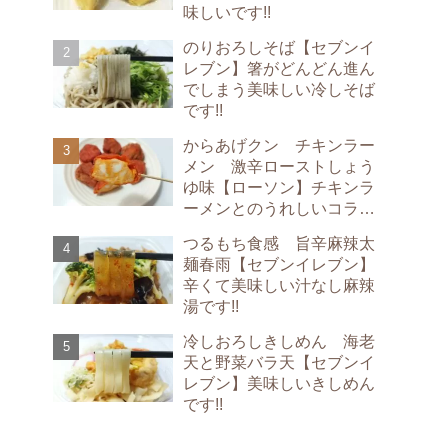
味しいです!!
のりおろしそば【セブンイ
レブン】箸がどんどん進ん
でしまう美味しい冷しそば
です!!
からあげクン チキンラー
メン 激辛ローストしょう
ゆ味【ローソン】チキンラ
ーメンとのうれしいコラボ
です!!
つるもち食感 旨辛麻辣太
麺春雨【セブンイレブン】
辛くて美味しい汁なし麻辣
湯です!!
冷しおろしきしめん 海老
天と野菜バラ天【セブンイ
レブン】美味しいきしめん
です!!