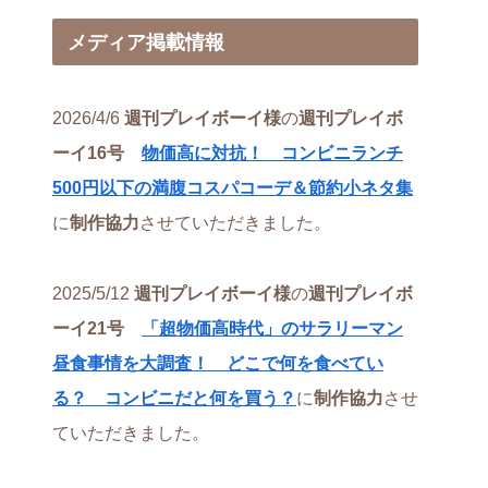
メディア掲載情報
2026/4/6
週刊プレイボーイ様
の
週刊プレイボ
ーイ16号
物価高に対抗！ コンビニランチ
500円以下の満腹コスパコーデ＆節約小ネタ集
に
制作協力
させていただきました。
2025/5/12
週刊プレイボーイ様
の
週刊プレイボ
ーイ21号
「超物価高時代」のサラリーマン
昼食事情を大調査！ どこで何を食べてい
る？ コンビニだと何を買う？
に
制作協力
させ
ていただきました。