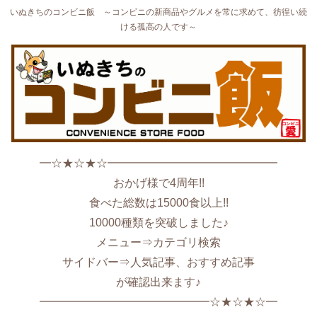
いぬきちのコンビニ飯 ～コンビニの新商品やグルメを常に求めて、彷徨い続
ける孤高の人です～
━☆★☆★☆━━━━━━━━━━━━━━━
おかげ様で4周年!!
食べた総数は15000食以上!!
10000種類を突破しました♪
メニュー⇒カテゴリ検索
サイドバー⇒人気記事、おすすめ記事
が確認出来ます♪
━━━━━━━━━━━━━━━☆★☆★☆━