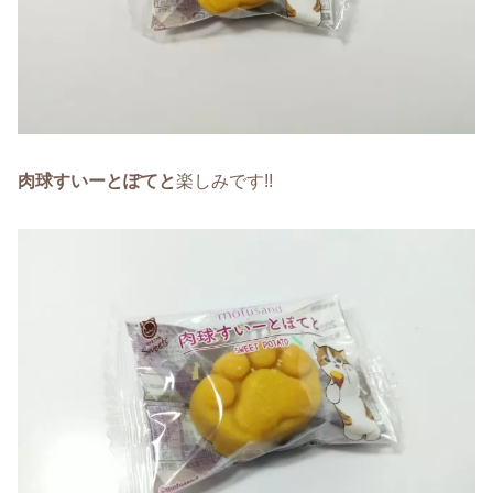
肉球すいーとぽてと
楽しみです!!