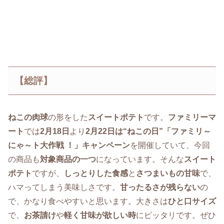
【総評】
ねこの肉球
の形をした
スイートポテト
です。
ファミリーマ
ート
では
2月18日
より
2月22日は“ねこの日”「ファミリ～
にゃ～ト大作戦 ！」キャンペーン
を開催していて、今回
の商品も
対象商品の一つ
になっています。そんな
スイート
ポテト
ですが、
しっとりした食感
と
さつまいもの甘味
で、
ハマってしまう美味しさです。
甘ったるさが残らない
の
で、かなり食べやすいと思います。大きさは
ひと口サイズ
で、
お茶請け
や
軽く甘味が欲しい時
にピッタリです。ぜひ