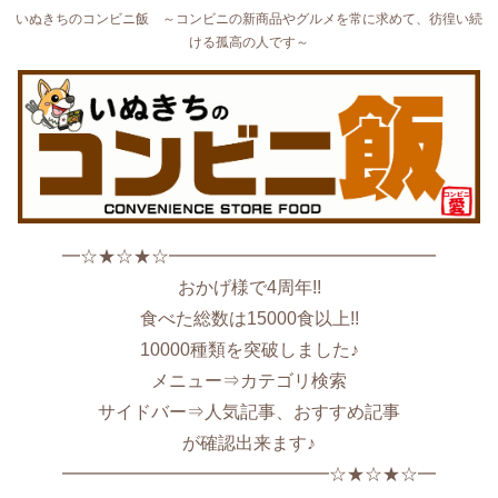
いぬきちのコンビニ飯 ～コンビニの新商品やグルメを常に求めて、彷徨い続
ける孤高の人です～
━☆★☆★☆━━━━━━━━━━━━━━━
おかげ様で4周年!!
食べた総数は15000食以上!!
10000種類を突破しました♪
メニュー⇒カテゴリ検索
サイドバー⇒人気記事、おすすめ記事
が確認出来ます♪
━━━━━━━━━━━━━━━☆★☆★☆━