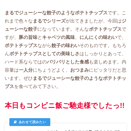
まるでジューシーな餃子のようなポテトチップス
です。こ
れまで色々な
まるでシリーズ
が出てきましたが、今回は
ジ
ューシーな餃子
になっています。そんな
ポテトチップス
で
すが、
豚の旨味
と
キャベツの風味
、
にんにくの味わい
で、
ポテトチップス
ながら
餃子の味わい
そのものです。もちろ
ん
ポテトチップスとしての美味しさ
はしっかりとあって、
ハード系ならではの
バリバリとした食感
も楽しめます。内
容量は
一人分
にちょうどよく、
おつまみ
にピッタリだと思
います。ぜひ
まるでジューシーな餃子のようなポテトチッ
プス
を食べてみて下さい。
本日もコンビニ飯ご馳走様でしたっ!!