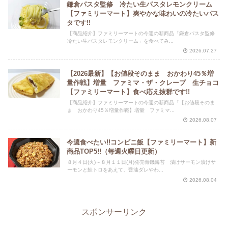
鎌倉パスタ監修 冷たい生パスタレモンクリーム
【ファミリーマート】爽やかな味わいの冷たいパス
タです!!
【商品紹介】ファミリーマートの今週の新商品「鎌倉パスタ監修
冷たい生パスタレモンクリーム」を食べてみ...
2026.07.27
【2026最新】【お値段そのまま おかわり45％増
量作戦】増量 ファミマ・ザ・クレープ 生チョコ
【ファミリーマート】食べ応え抜群です!!
【商品紹介】ファミリーマートの今週の新商品「【お値段そのま
ま おかわり45％増量作戦】増量 ファミマ...
2026.08.07
今週食べたい!!コンビニ飯【ファミリーマート】新
商品TOP5!!（毎週火曜日更新）
８月４日(火)～８月１１日(月)発売青磯海苔 漬けサーモン漬けサ
ーモンと鮭トロをあえて、醤油ダレやわ...
2026.08.04
スポンサーリンク