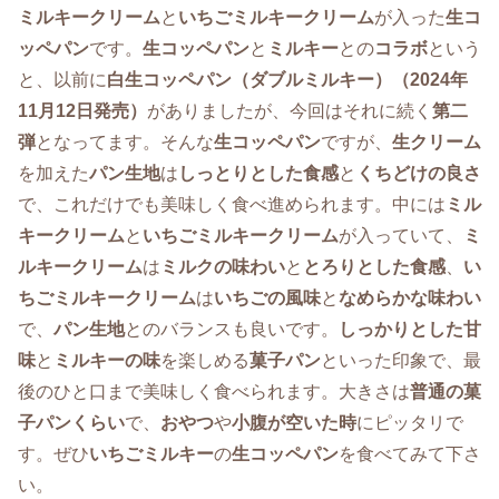
ミルキークリーム
と
いちごミルキークリーム
が入った
生コ
ッペパン
です。
生コッペパン
と
ミルキー
との
コラボ
という
と、以前に
白生コッペパン（ダブルミルキー）（2024年
11月12日発売）
がありましたが、今回はそれに続く
第二
弾
となってます。そんな
生コッペパン
ですが、
生クリーム
を加えた
パン生地
は
しっとりとした食感
と
くちどけの良さ
で、これだけでも美味しく食べ進められます。中には
ミル
キークリーム
と
いちごミルキークリーム
が入っていて、
ミ
ルキークリーム
は
ミルクの味わい
と
とろりとした食感
、
い
ちごミルキークリーム
は
いちごの風味
と
なめらかな味わい
で、
パン生地
とのバランスも良いです。
しっかりとした甘
味
と
ミルキーの味
を楽しめる
菓子パン
といった印象で、最
後のひと口まで美味しく食べられます。大きさは
普通の菓
子パンくらい
で、
おやつ
や
小腹が空いた時
にピッタリで
す。ぜひ
いちごミルキー
の
生コッペパン
を食べてみて下さ
い。