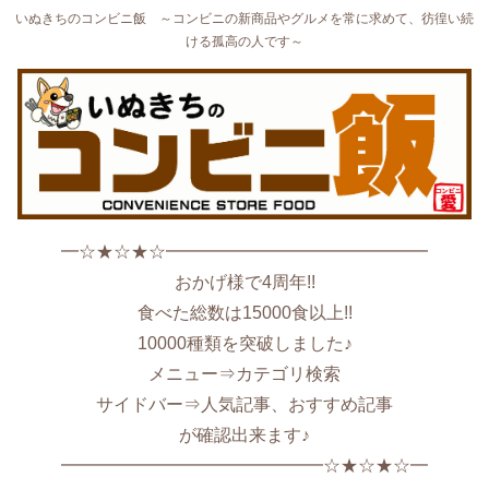
いぬきちのコンビニ飯 ～コンビニの新商品やグルメを常に求めて、彷徨い続
ける孤高の人です～
━☆★☆★☆━━━━━━━━━━━━━━━
おかげ様で4周年!!
食べた総数は15000食以上!!
10000種類を突破しました♪
メニュー⇒カテゴリ検索
サイドバー⇒人気記事、おすすめ記事
が確認出来ます♪
━━━━━━━━━━━━━━━☆★☆★☆━