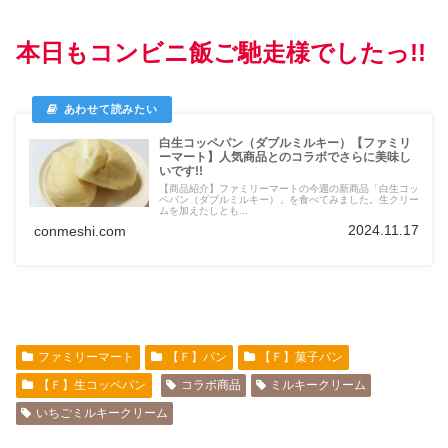
本日もコンビニ飯ご馳走様でしたっ!!
白生コッペパン（ダブルミルキー）【ファミリ
ーマート】人気商品とのコラボでさらに美味し
いです!!
【商品紹介】ファミリーマートの今週の新商品「白生コッ
ペパン（ダブルミルキー）」を食べてみました。生クリー
ムを加えたしとも...
2024.11.17
conmeshi.com
ファミリーマート
【Ｆ】パン
【Ｆ】菓子パン
【Ｆ】生コッペパン
コラボ商品
ミルキークリーム
いちごミルキークリーム