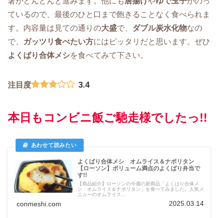
箸がどんどんと進みます。他にも
唐揚げ
や
ゆで玉子
がのっ
ているので、最後のひと口まで飽きることなく食べられま
す。内容量は見ての通りの
大盛
で、
ダブル炭水化物
なの
で、
ガッツリ食べたい方
にはピッタリだと思います。ぜひ
よくばり合体メシ
を食べてみて下さい。
3.4
注目度
本日もコンビニ飯ご馳走様でしたっ!!
よくばり合体メシ オムライス＆ナポリタン
【ローソン】ボリューム満点のよくばり弁当で
す!!
【商品紹介】ローソンの今週の新商品「よくばり合体メ
シ オムライス＆ナポリタン」を食べてみました。人気メ
ニューのオムライス...
2025.03.14
conmeshi.com