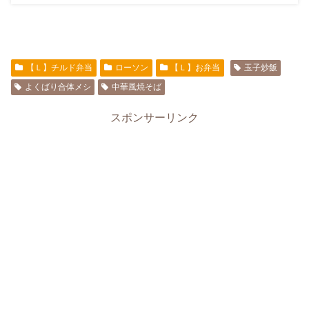
【Ｌ】チルド弁当
ローソン
【Ｌ】お弁当
玉子炒飯
よくばり合体メシ
中華風焼そば
スポンサーリンク