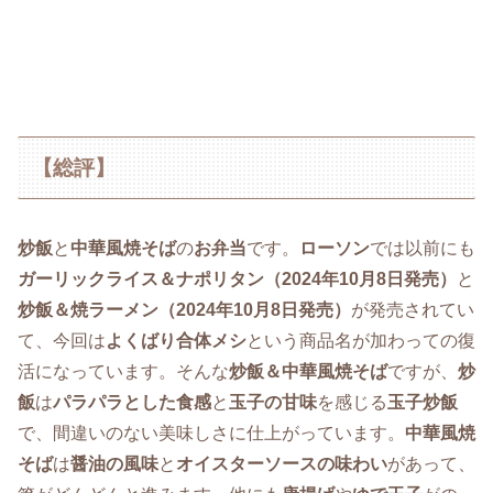
【総評】
炒飯
と
中華風焼そば
の
お弁当
です。
ローソン
では以前にも
ガーリックライス＆ナポリタン（2024年10月8日発売）
と
炒飯＆焼ラーメン（2024年10月8日発売）
が発売されてい
て、今回は
よくばり合体メシ
という商品名が加わっての復
活になっています。そんな
炒飯＆中華風焼そば
ですが、
炒
飯
は
パラパラとした食感
と
玉子の甘味
を感じる
玉子炒飯
で、間違いのない美味しさに仕上がっています。
中華風焼
そば
は
醤油の風味
と
オイスターソースの味わい
があって、