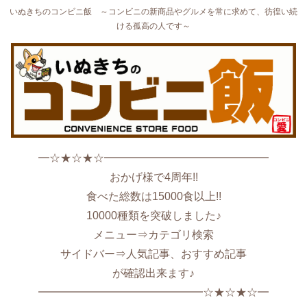
いぬきちのコンビニ飯 ～コンビニの新商品やグルメを常に求めて、彷徨い続
ける孤高の人です～
━☆★☆★☆━━━━━━━━━━━━━━━
おかげ様で4周年!!
食べた総数は15000食以上!!
10000種類を突破しました♪
メニュー⇒カテゴリ検索
サイドバー⇒人気記事、おすすめ記事
が確認出来ます♪
━━━━━━━━━━━━━━━☆★☆★☆━