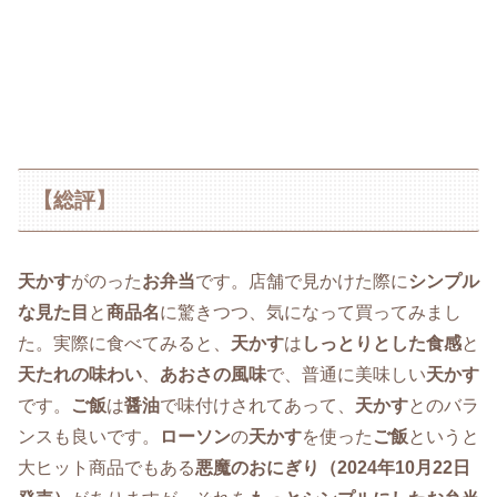
【総評】
天かす
がのった
お弁当
です。店舗で見かけた際に
シンプル
な見た目
と
商品名
に驚きつつ、気になって買ってみまし
た。実際に食べてみると、
天かす
は
しっとりとした食感
と
天たれの味わい
、
あおさの風味
で、普通に美味しい
天かす
です。
ご飯
は
醤油
で味付けされてあって、
天かす
とのバラ
ンスも良いです。
ローソン
の
天かす
を使った
ご飯
というと
大ヒット商品でもある
悪魔のおにぎり（2024年10月22日