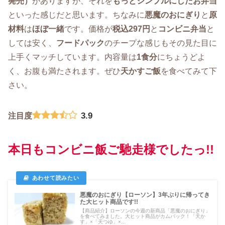
発売）
がありますが、それを
もっとシンプルにしたお弁当
といった感じだと思います。ちなみに
悪魔のおにぎり
と
原
材料
は
ほぼ一緒
です。価格が
税込297円
と
コンビニ弁当
と
しては安く、
フードパック
のチープな感じもその見た目に
上手くマッチしています。内容量は
1食分
にちょうどよ
く、お腹も満たされます。ぜひ
天かすご飯
を食べてみて下
さい。
3.9
注目度
本日もコンビニ飯ご馳走様でしたっ!!
悪魔のおにぎり【ローソン】3年ぶりに帰ってき
た大ヒット商品です!!
【商品紹介】ローソンの今週の新商品「悪魔のおにぎり」
を食べてみました。大ヒット商品がカムバック！「天か
す」×「天つゆ」×...