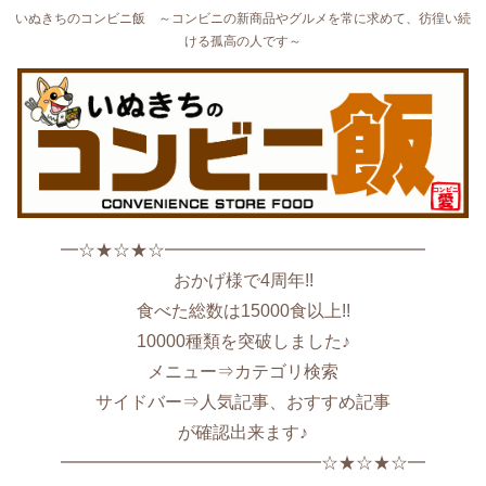
いぬきちのコンビニ飯 ～コンビニの新商品やグルメを常に求めて、彷徨い続
ける孤高の人です～
━☆★☆★☆━━━━━━━━━━━━━━━
おかげ様で4周年!!
食べた総数は15000食以上!!
10000種類を突破しました♪
メニュー⇒カテゴリ検索
サイドバー⇒人気記事、おすすめ記事
が確認出来ます♪
━━━━━━━━━━━━━━━☆★☆★☆━