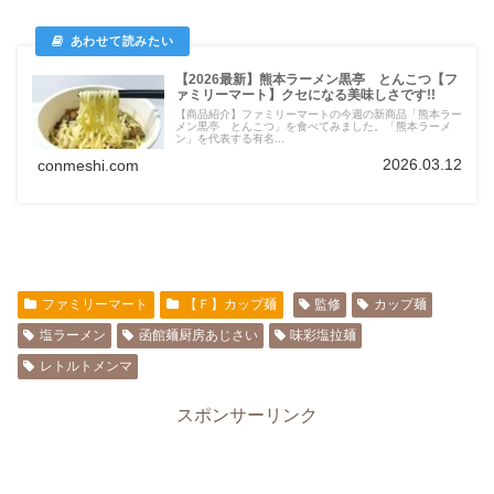
【2026最新】熊本ラーメン黒亭 とんこつ【フ
ァミリーマート】クセになる美味しさです!!
【商品紹介】ファミリーマートの今週の新商品「熊本ラー
メン黒亭 とんこつ」を食べてみました。「熊本ラーメ
ン」を代表する有名...
2026.03.12
conmeshi.com
ファミリーマート
【Ｆ】カップ麺
監修
カップ麺
塩ラーメン
函館麺厨房あじさい
味彩塩拉麺
レトルトメンマ
スポンサーリンク