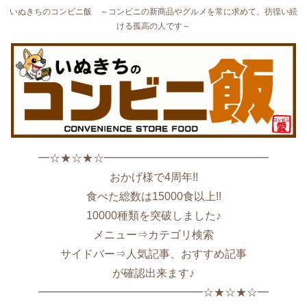
いぬきちのコンビニ飯 ～コンビニの新商品やグルメを常に求めて、彷徨い続
ける孤高の人です～
━☆★☆★☆━━━━━━━━━━━━━━━
おかげ様で4周年!!
食べた総数は15000食以上!!
10000種類を突破しました♪
メニュー⇒カテゴリ検索
サイドバー⇒人気記事、おすすめ記事
が確認出来ます♪
━━━━━━━━━━━━━━━☆★☆★☆━