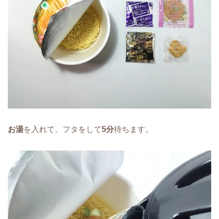
お湯
を入れて、フタをして
5
分
待ちます。