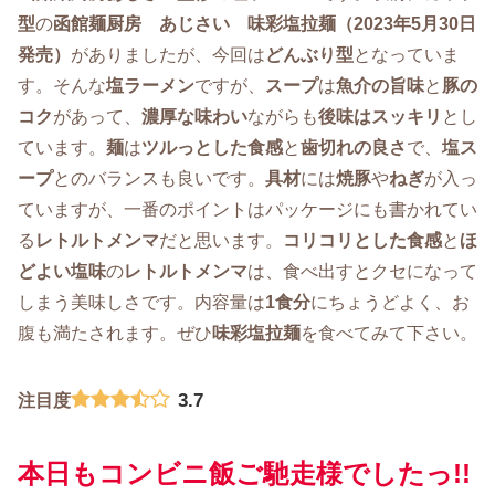
型
の
函館麺厨房 あじさい 味彩塩拉麺（2023年5月30日
発売）
がありましたが、今回は
どんぶり型
となっていま
す。そんな
塩ラーメン
ですが、
スープ
は
魚介の旨味
と
豚の
コク
があって、
濃厚な味わい
ながらも
後味はスッキリ
とし
ています。
麺
は
ツルっとした食感
と
歯切れの良さ
で、
塩ス
ープ
とのバランスも良いです。
具材
には
焼豚
や
ねぎ
が入っ
ていますが、一番のポイントはパッケージにも書かれてい
る
レトルトメンマ
だと思います。
コリコリとした食感
と
ほ
どよい塩味
の
レトルトメンマ
は、食べ出すとクセになって
しまう美味しさです。内容量は
1食分
にちょうどよく、お
腹も満たされます。ぜひ
味彩塩拉麺
を食べてみて下さい。
3.7
注目度
本日もコンビニ飯ご馳走様でしたっ!!