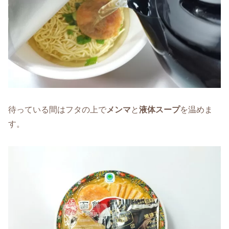
待っている間はフタの上で
メンマ
と
液体スープ
を温めま
す。