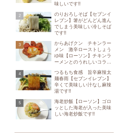
味しいです!!
のりおろしそば【セブンイ
レブン】箸がどんどん進ん
でしまう美味しい冷しそば
です!!
からあげクン チキンラー
メン 激辛ローストしょう
ゆ味【ローソン】チキンラ
ーメンとのうれしいコラボ
です!!
つるもち食感 旨辛麻辣太
麺春雨【セブンイレブン】
辛くて美味しい汁なし麻辣
湯です!!
海老炒飯【ローソン】ゴロ
ッとした海老が入った美味
しい海老炒飯です!!