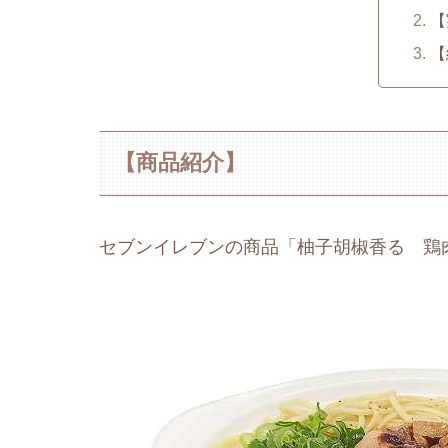
【
【
【商品紹介】
セブンイレブンの商品「柚子胡椒香る 鶏