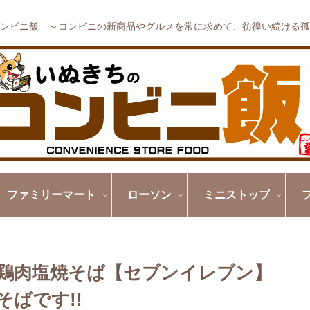
ンビニ飯 ～コンビニの新商品やグルメを常に求めて、彷徨い続ける孤
ファミリーマート
ローソン
ミニストップ
 鶏肉塩焼そば【セブンイレブン】
ばです!!