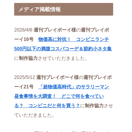
メディア掲載情報
2026/4/6
週刊プレイボーイ様
の
週刊プレイボ
ーイ16号
物価高に対抗！ コンビニランチ
500円以下の満腹コスパコーデ＆節約小ネタ集
に
制作協力
させていただきました。
2025/5/12
週刊プレイボーイ様
の
週刊プレイボ
ーイ21号
「超物価高時代」のサラリーマン
昼食事情を大調査！ どこで何を食べてい
る？ コンビニだと何を買う？
に
制作協力
させ
ていただきました。