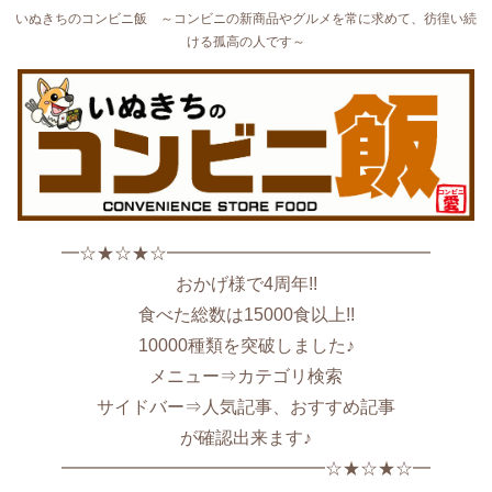
いぬきちのコンビニ飯 ～コンビニの新商品やグルメを常に求めて、彷徨い続
ける孤高の人です～
━☆★☆★☆━━━━━━━━━━━━━━━
おかげ様で4周年!!
食べた総数は15000食以上!!
10000種類を突破しました♪
メニュー⇒カテゴリ検索
サイドバー⇒人気記事、おすすめ記事
が確認出来ます♪
━━━━━━━━━━━━━━━☆★☆★☆━