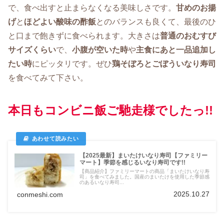
で、食べ出すと止まらなくなる美味しさです。
甘めのお揚
げ
と
ほどよい酸味の酢飯
とのバランスも良くて、最後のひ
と口まで飽きずに食べられます。大きさは
普通のおむすび
サイズくらい
で、
小腹が空いた時
や
主食にあと一品追加し
たい時
にピッタリです。ぜひ
鶏そぼろとごぼういなり寿司
を食べてみて下さい。
本日もコンビニ飯ご馳走様でしたっ!!
【2025最新】まいたけいなり寿司【ファミリー
マート】季節を感じるいなり寿司です!!
【商品紹介】ファミリーマートの商品「まいたけいなり寿
司」を食べてみました。国産のまいたけを使用した季節感
のあるいなり寿司...
2025.10.27
conmeshi.com