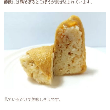
酢飯
には
鶏そぼろ
と
ごぼう
が混ぜ込まれています。
見ているだけで美味しそうです。