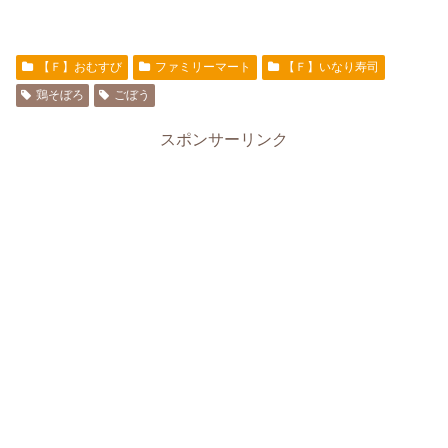
【Ｆ】おむすび
ファミリーマート
【Ｆ】いなり寿司
鶏そぼろ
ごぼう
スポンサーリンク