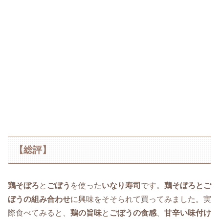
【総評】
鶏そぼろ
と
ごぼう
を使った
いなり寿司
です。
鶏そぼろとご
ぼうの組み合わせ
に興味をそそられて買ってみました。実
際食べてみると、
鶏の旨味
と
ごぼうの食感
、
甘辛い味付け