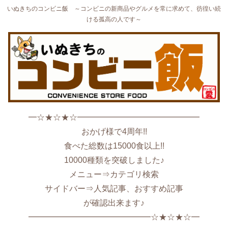
いぬきちのコンビニ飯 ～コンビニの新商品やグルメを常に求めて、彷徨い続
ける孤高の人です～
━☆★☆★☆━━━━━━━━━━━━━━━
おかげ様で4周年!!
食べた総数は15000食以上!!
10000種類を突破しました♪
メニュー⇒カテゴリ検索
サイドバー⇒人気記事、おすすめ記事
が確認出来ます♪
━━━━━━━━━━━━━━━☆★☆★☆━