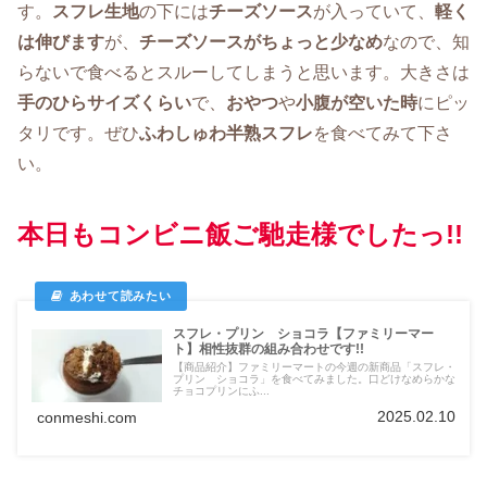
す。
スフレ生地
の下には
チーズソース
が入っていて、
軽く
は伸びます
が、
チーズソースがちょっと少なめ
なので、知
らないで食べるとスルーしてしまうと思います。大きさは
手のひらサイズくらい
で、
おやつ
や
小腹が空いた時
にピッ
タリです。ぜひ
ふわしゅわ半熟スフレ
を食べてみて下さ
い。
本日もコンビニ飯ご馳走様でしたっ!!
スフレ・プリン ショコラ【ファミリーマー
ト】相性抜群の組み合わせです!!
【商品紹介】ファミリーマートの今週の新商品「スフレ・
プリン ショコラ」を食べてみました。口どけなめらかな
チョコプリンにふ...
2025.02.10
conmeshi.com