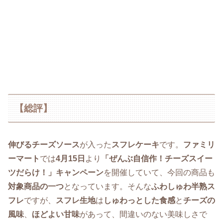
【総評】
伸びるチーズソース
が入った
スフレケーキ
です。
ファミリ
ーマート
では
4月15日
より
「ぜんぶ自信作！チーズスイー
ツだらけ！」キャンペーン
を開催していて、今回の商品も
対象商品の一つ
となっています。そんな
ふわしゅわ半熟ス
フレ
ですが、
スフレ生地
は
しゅわっとした食感
と
チーズの
風味
、
ほどよい甘味
があって、間違いのない美味しさで