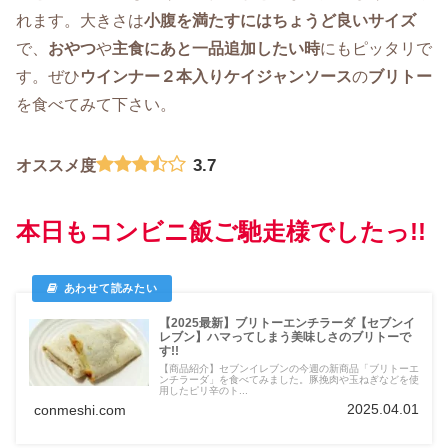
れます。大きさは
小腹を満たすにはちょうど良いサイズ
で、
おやつ
や
主食にあと一品追加したい時
にもピッタリで
す。ぜひ
ウインナー２本入りケイジャンソース
の
ブリトー
を食べてみて下さい。
3.7
オススメ度
本日もコンビニ飯ご馳走様でしたっ!!
【2025最新】ブリトーエンチラーダ【セブンイ
レブン】ハマってしまう美味しさのブリトーで
す!!
【商品紹介】セブンイレブンの今週の新商品「ブリトーエ
ンチラーダ」を食べてみました。豚挽肉や玉ねぎなどを使
用したピリ辛のト...
2025.04.01
conmeshi.com