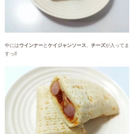
中には
ウインナー
と
ケイジャンソース
、
チーズ
が入ってま
すっ!!