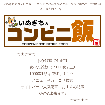
いぬきちのコンビニ飯 ～コンビニの新商品やグルメを常に求めて、彷徨い続
ける孤高の人です～
━☆★☆★☆━━━━━━━━━━━━━━━
おかげ様で4周年!!
食べた総数は15000食以上!!
10000種類を突破しました♪
メニュー⇒カテゴリ検索
サイドバー⇒人気記事、おすすめ記事
が確認出来ます♪
━━━━━━━━━━━━━━━☆★☆★☆━