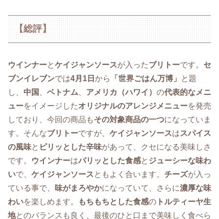
【総評】
ウインナー
と
ケイジャンソース
が入った
ブリトー
です。
セ
ブンイレブン
では
4月1日
から
「世界ごはん万博」
と題
し、
中国
、
ベトナム
、
アメリカ（ハワイ）
の
代表的なメニ
ュー
をイメージした
オリジナルのアレンジメニュー
を発売
しており、今回の商品も
その対象商品の一つ
になっていま
す。そんな
ブリトー
ですが、
ケイジャンソース
は
スパイス
の風味
と
ピリッとした辛味
があって、クセになる美味しさ
です。
ウインナー
は
パリッとした食感
と
ジューシーな味わ
い
で、
ケイジャンソース
ともよく合います。
チーズ
が入っ
ている事で、
味がまろやか
になっていて、さらに
濃厚な味
わい
を楽しめます。
もちもちとした食感
の
トルティーヤ生
地
とのバランスも良く、最後のひと口まで美味しく食べら