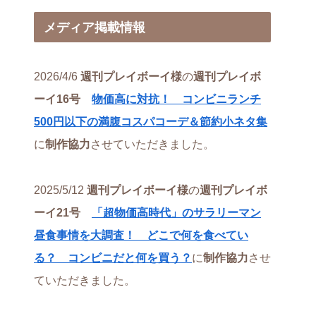
メディア掲載情報
2026/4/6
週刊プレイボーイ様
の
週刊プレイボ
ーイ16号
物価高に対抗！ コンビニランチ
500円以下の満腹コスパコーデ＆節約小ネタ集
に
制作協力
させていただきました。
2025/5/12
週刊プレイボーイ様
の
週刊プレイボ
ーイ21号
「超物価高時代」のサラリーマン
昼食事情を大調査！ どこで何を食べてい
る？ コンビニだと何を買う？
に
制作協力
させ
ていただきました。