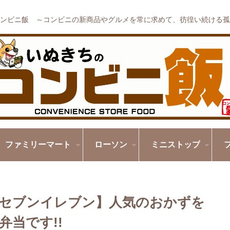
ンビニ飯 ～コンビニの新商品やグルメを常に求めて、彷徨い続ける孤
ファミリーマート
ローソン
ミニストップ
セブンイレブン】人気のおかずを
当です!!