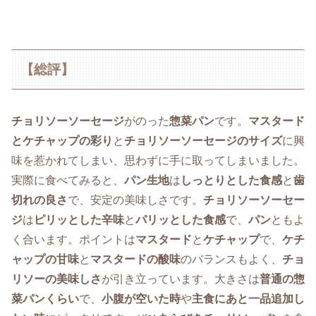
【総評】
チョリソーソーセージ
がのった
惣菜パン
です。
マスタード
とケチャップの彩り
と
チョリソーソーセージのサイズ
に興
味を惹かれてしまい、思わずに手に取ってしまいました。
実際に食べてみると、
パン生地
は
しっとりとした食感
と
歯
切れの良さ
で、安定の美味しさです。
チョリソーソーセー
ジ
は
ピリッとした辛味
と
パリッとした食感
で、
パン
ともよ
く合います。ポイントは
マスタード
と
ケチャップ
で、
ケチ
ャップの甘味
と
マスタードの酸味
のバランスもよく、
チョ
リソーの美味しさ
が引き立っています。大きさは
普通の惣
菜パンくらい
で、
小腹が空いた時
や
主食にあと一品追加し