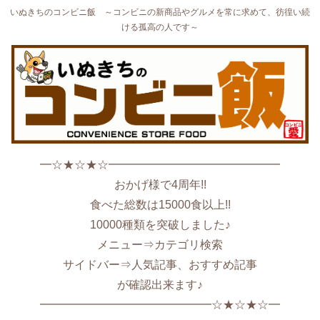
いぬきちのコンビニ飯 ～コンビニの新商品やグルメを常に求めて、彷徨い続
ける孤高の人です～
━☆★☆★☆━━━━━━━━━━━━━━━
おかげ様で4周年!!
食べた総数は15000食以上!!
10000種類を突破しました♪
メニュー⇒カテゴリ検索
サイドバー⇒人気記事、おすすめ記事
が確認出来ます♪
━━━━━━━━━━━━━━━☆★☆★☆━