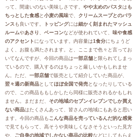
って、間違いのない美味しさです。
やや太めのパスタ
は
も
ちっとした食感
と
小麦の風味
で、
クリームスープとのバラ
ンス
も良いです。
トッピング
には
細かく刻まれたマッシュ
ルーム
や
あさり
、
ベーコン
などが使われていて、
味や食感
のアクセント
になっています。内容量は
1食分
にちょうど
よく、お腹も満たされます。と、ここまで色々と言ってお
いてなんですが、今回の商品は
一部店舗
と限られてしまっ
ているので、購入するのはちょっと厳しいかもしれませ
ん。ただ、
一部店舗
で販売として紹介していた商品が、
翌々週の新商品
として
ほぼ全国で発売
となったりしている
ので、この商品ももしかしたら同様に販売されるかもしれ
ません。まだまだ、
その地域のセブンイレブンでしか買え
ない商品
はたくさんあって、皆さんの地域にもあると思い
ます。今回の商品も
こんな商品を売っているんだ的な感覚
で見てもらって、高そうや美味しくなさそうといった見方
や、
ご自身の地域でしかない商品の比較
などにしてもらえ