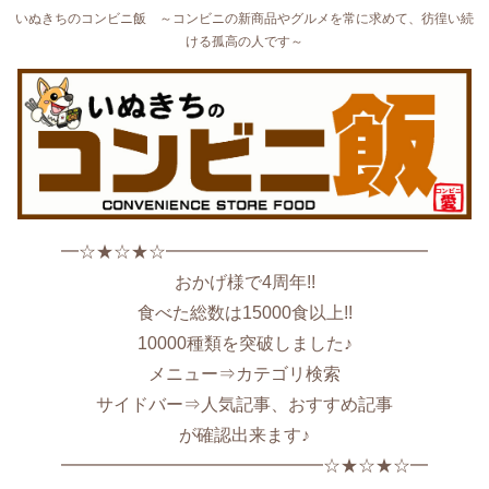
いぬきちのコンビニ飯 ～コンビニの新商品やグルメを常に求めて、彷徨い続
ける孤高の人です～
━☆★☆★☆━━━━━━━━━━━━━━━
おかげ様で4周年!!
食べた総数は15000食以上!!
10000種類を突破しました♪
メニュー⇒カテゴリ検索
サイドバー⇒人気記事、おすすめ記事
が確認出来ます♪
━━━━━━━━━━━━━━━☆★☆★☆━