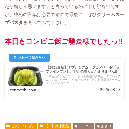
たら嬉しく思います。と言っているのに申し訳ないです
が、締めの言葉は必要ですので最後に、ぜひ
クリームスー
プパスタ
を食べてみて下さい。
本日もコンビニ飯ご馳走様でしたっ!!
【2025最新】７プレミアム ジェノベーゼ【セ
ブンイレブン】バジルの香りがたまりません!!
【商品紹介】セブンイレブンの今週の新商品「７プレミア
ム ジェノベーゼ」を食べてみました。彩り野菜とベーコ
ンのジェノベーゼ...
2025.06.15
conmeshi.com
セブンイレブン
【７】冷凍食品
ベーコン
あさり