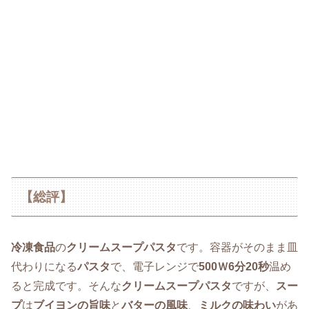
【総評】
冷凍食品
の
クリームスープパスタ
です。容器がそのまま皿
代わりになる
パスタ
で、電子レンジで
500Ｗ6分20秒
温め
ると完成です。そんな
クリームスープパスタ
ですが、
スー
プ
は
ブイヨンの旨味
と
バターの風味
、
ミルクの味わい
があ