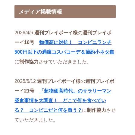
メディア掲載情報
2026/4/6
週刊プレイボーイ様
の
週刊プレイボ
ーイ16号
物価高に対抗！ コンビニランチ
500円以下の満腹コスパコーデ＆節約小ネタ集
に
制作協力
させていただきました。
2025/5/12
週刊プレイボーイ様
の
週刊プレイボ
ーイ21号
「超物価高時代」のサラリーマン
昼食事情を大調査！ どこで何を食べてい
る？ コンビニだと何を買う？
に
制作協力
させ
ていただきました。