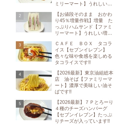
ミリーマート】うれしい増
量です!!
【お値段そのまま おかわ
り45％増量作戦】増量 た
っぷりハムサンド【ファミ
リーマート】うれしい増量
です!!
ＣＡＦＥ ＢＯＸ タコラ
イス【セブンイレブン】
色々な味や食感を楽しめる
タコライスです!!
【2026最新】東京油組総本
店 油そば【ファミリーマ
ート】濃厚で美味しい油そ
ばです!!
【2026最新】７Ｐとろーり
４種のチーズハンバーグ
【セブンイレブン】たっぷ
りチーズが入っています!!