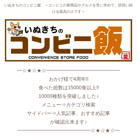
いぬきちのコンビニ飯 ～コンビニの新商品やグルメを常に求めて、彷徨い続
ける孤高の人です～
━☆★☆★☆━━━━━━━━━━━━━━━
おかげ様で4周年!!
食べた総数は15000食以上!!
10000種類を突破しました♪
メニュー⇒カテゴリ検索
サイドバー⇒人気記事、おすすめ記事
が確認出来ます♪
━━━━━━━━━━━━━━━☆★☆★☆━