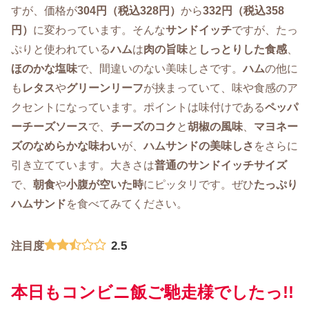
すが、価格が
304円（税込328円）
から
332円（税込358
円）
に変わっています。そんな
サンドイッチ
ですが、たっ
ぷりと使われている
ハム
は
肉の旨味
と
しっとりした食感
、
ほのかな塩味
で、間違いのない美味しさです。
ハム
の他に
も
レタス
や
グリーンリーフ
が挟まっていて、味や食感のア
クセントになっています。ポイントは味付けである
ペッパ
ーチーズソース
で、
チーズのコク
と
胡椒の風味
、
マヨネー
ズのなめらかな味わい
が、
ハムサンドの美味しさ
をさらに
引き立てています。大きさは
普通のサンドイッチサイズ
で、
朝食
や
小腹が空いた時
にピッタリです。ぜひ
たっぷり
ハムサンド
を食べてみてください。
2.5
注目度
本日もコンビニ飯ご馳走様でしたっ!!