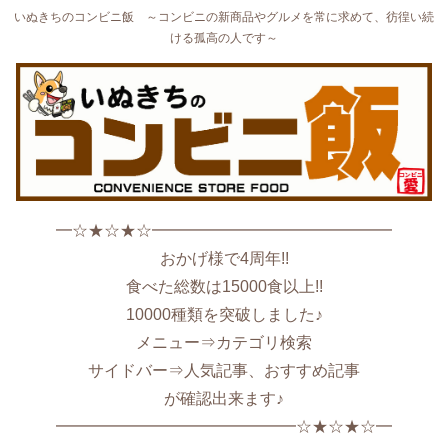
いぬきちのコンビニ飯 ～コンビニの新商品やグルメを常に求めて、彷徨い続
ける孤高の人です～
━☆★☆★☆━━━━━━━━━━━━━━━
おかげ様で4周年!!
食べた総数は15000食以上!!
10000種類を突破しました♪
メニュー⇒カテゴリ検索
サイドバー⇒人気記事、おすすめ記事
が確認出来ます♪
━━━━━━━━━━━━━━━☆★☆★☆━