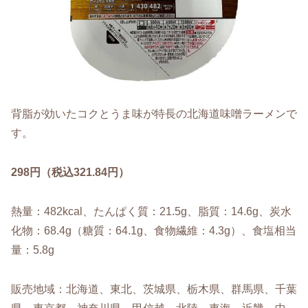
背脂が効いたコクとうま味が特長の北海道味噌ラーメンで
す。
298円（税込321.84円）
熱量：482kcal、たんぱく質：21.5g、脂質：14.6g、炭水
化物：68.4g（糖質：64.1g、食物繊維：4.3g）、食塩相当
量：5.8g
販売地域：北海道、東北、茨城県、栃木県、群馬県、千葉