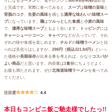
りになる
ラーメン
で、電子レンジで
500Ｗ8分40秒
温める
と完成です。実際に食べてみると、
スープ
は
味噌の旨味
と
背脂のコク
、
生姜の風味
を感じる
濃厚な味わい
の
味噌スー
プ
になっています。
麺
は
ツルっとした食感
と
小麦の風味
で、
濃厚な味噌スープ
ともよく合います。
トッピング
には
チャーシュー
や
コーン
、
キャベツ
などが入っていて、それ
ぞれの味や食感を楽しめます。
チルド
の
味噌ラーメン
と比
べれば見劣りはしますが、
298円（税込321.84円）
といっ
た価格や
長期保存
が出来る事を考えれば、かなり
コスパが
よい商品
だと思います。内容量は
1食分
にちょうどよく、
お腹も満たされます。ぜひ
北海道味噌ラーメン
を食べてみ
てください。
4.4
注目度
本日もコンビニ飯ご馳走様でしたっ!!