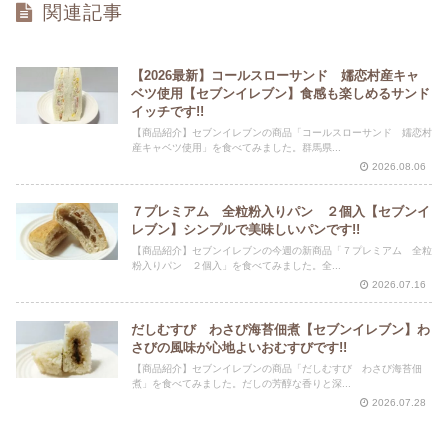
関連記事
【2026最新】コールスローサンド 嬬恋村産キャ
ベツ使用【セブンイレブン】食感も楽しめるサンド
イッチです!!
【商品紹介】セブンイレブンの商品「コールスローサンド 嬬恋村
産キャベツ使用」を食べてみました。群馬県...
2026.08.06
７プレミアム 全粒粉入りパン ２個入【セブンイ
レブン】シンプルで美味しいパンです!!
【商品紹介】セブンイレブンの今週の新商品「７プレミアム 全粒
粉入りパン ２個入」を食べてみました。全...
2026.07.16
だしむすび わさび海苔佃煮【セブンイレブン】わ
さびの風味が心地よいおむすびです!!
【商品紹介】セブンイレブンの商品「だしむすび わさび海苔佃
煮」を食べてみました。だしの芳醇な香りと深...
2026.07.28