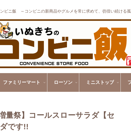
ンビニ飯 ～コンビニの新商品やグルメを常に求めて、彷徨い続ける孤
ファミリーマート
ローソン
ミニストップ
増量祭】コールスローサラダ【セ
です!!