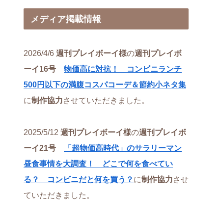
メディア掲載情報
2026/4/6
週刊プレイボーイ様
の
週刊プレイボ
ーイ16号
物価高に対抗！ コンビニランチ
500円以下の満腹コスパコーデ＆節約小ネタ集
に
制作協力
させていただきました。
2025/5/12
週刊プレイボーイ様
の
週刊プレイボ
ーイ21号
「超物価高時代」のサラリーマン
昼食事情を大調査！ どこで何を食べてい
る？ コンビニだと何を買う？
に
制作協力
させ
ていただきました。