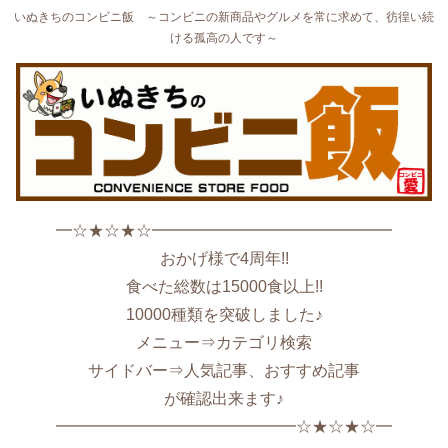
いぬきちのコンビニ飯 ～コンビニの新商品やグルメを常に求めて、彷徨い続
ける孤高の人です～
━☆★☆★☆━━━━━━━━━━━━━━━
おかげ様で4周年!!
食べた総数は15000食以上!!
10000種類を突破しました♪
メニュー⇒カテゴリ検索
サイドバー⇒人気記事、おすすめ記事
が確認出来ます♪
━━━━━━━━━━━━━━━☆★☆★☆━