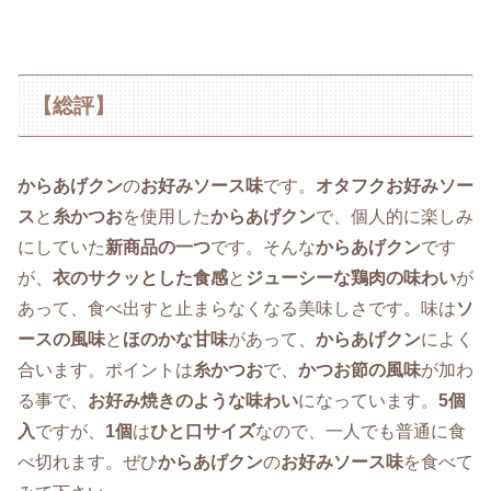
【総評】
からあげクン
の
お好みソース味
です。
オタフクお好みソー
ス
と
糸かつお
を使用した
からあげクン
で、個人的に楽しみ
にしていた
新商品の一つ
です。そんな
からあげクン
です
が、
衣のサクッとした食感
と
ジューシーな鶏肉の味わい
が
あって、食べ出すと止まらなくなる美味しさです。味は
ソ
ースの風味
と
ほのかな甘味
があって、
からあげクン
によく
合います。ポイントは
糸かつお
で、
かつお節の風味
が加わ
る事で、
お好み焼きのような味わい
になっています。
5個
入
ですが、
1個
は
ひと口サイズ
なので、一人でも普通に食
べ切れます。ぜひ
からあげクン
の
お好みソース味
を食べて