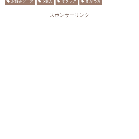
お好みソース
5個入
オタフク
糸かつお
スポンサーリンク