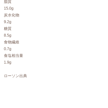
脂質
15.0g
炭水化物
9.2g
糖質
8.5g
食物繊維
0.7g
食塩相当量
1.9g
ローソン出典