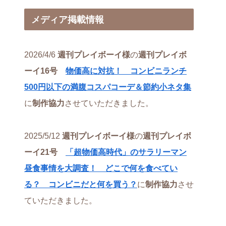
メディア掲載情報
2026/4/6
週刊プレイボーイ様
の
週刊プレイボ
ーイ16号
物価高に対抗！ コンビニランチ
500円以下の満腹コスパコーデ＆節約小ネタ集
に
制作協力
させていただきました。
2025/5/12
週刊プレイボーイ様
の
週刊プレイボ
ーイ21号
「超物価高時代」のサラリーマン
昼食事情を大調査！ どこで何を食べてい
る？ コンビニだと何を買う？
に
制作協力
させ
ていただきました。