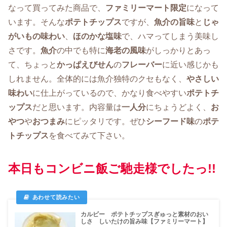
なって買ってみた商品で、
ファミリーマート限定
になって
います。そんな
ポテトチップス
ですが、
魚介の旨味
と
じゃ
がいもの味わい
、
ほのかな塩味
で、ハマってしまう美味し
さです。
魚介
の中でも特に
海老の風味
がしっかりとあっ
て、ちょっと
かっぱえびせん
の
フレーバー
に近い感じかも
しれません。全体的には魚介独特のクセもなく、
やさしい
味わい
に仕上がっているので、かなり食べやすい
ポテトチ
ップス
だと思います。内容量は
一人分
にちょうどよく、
お
やつ
や
おつまみ
にピッタリです。ぜひ
シーフード味
の
ポテ
トチップス
を食べてみて下さい。
本日もコンビニ飯ご馳走様でしたっ!!
カルビー ポテトチップスぎゅっと素材のおい
しさ しいたけの旨み味【ファミリーマート】