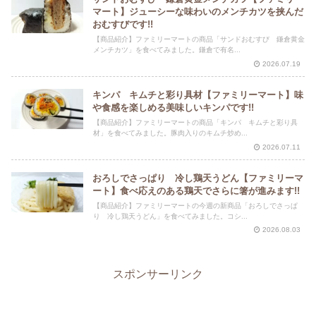
マート】ジューシーな味わいのメンチカツを挟んだ
おむすびです!!
【商品紹介】ファミリーマートの商品「サンドおむすび 鎌倉黄金
メンチカツ」を食べてみました。鎌倉で有名...
2026.07.19
キンパ キムチと彩り具材【ファミリーマート】味
や食感を楽しめる美味しいキンパです!!
【商品紹介】ファミリーマートの商品「キンパ キムチと彩り具
材」を食べてみました。豚肉入りのキムチ炒め...
2026.07.11
おろしでさっぱり 冷し鶏天うどん【ファミリーマ
ート】食べ応えのある鶏天でさらに箸が進みます!!
【商品紹介】ファミリーマートの今週の新商品「おろしでさっぱ
り 冷し鶏天うどん」を食べてみました。コシ...
2026.08.03
スポンサーリンク