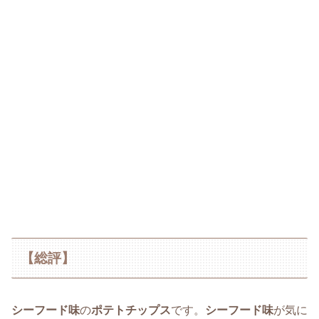
【総評】
シーフード味
の
ポテトチップス
です。
シーフード味
が気に