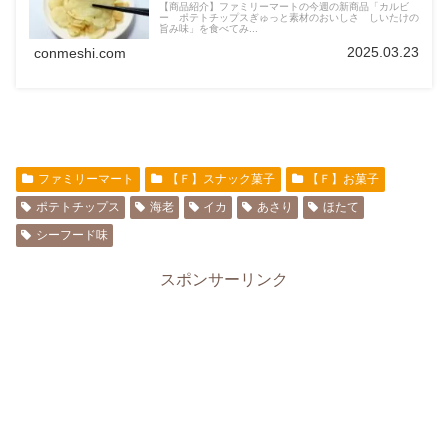
【商品紹介】ファミリーマートの今週の新商品「カルビ
ー ポテトチップスぎゅっと素材のおいしさ しいたけの
旨み味」を食べてみ...
2025.03.23
conmeshi.com
ファミリーマート
【Ｆ】スナック菓子
【Ｆ】お菓子
ポテトチップス
海老
イカ
あさり
ほたて
シーフード味
スポンサーリンク