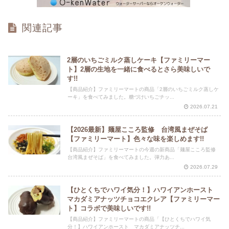
関連記事
2層のいちごミルク蒸しケーキ【ファミリーマー
ト】2層の生地を一緒に食べるとさら美味しいで
す!!
【商品紹介】ファミリーマートの商品「2層のいちごミルク蒸しケ
ーキ」を食べてみました。糖づけいちごチッ...
2026.07.21
【2026最新】麺屋こころ監修 台湾風まぜそば
【ファミリーマート】色々な味を楽しめます!!
【商品紹介】ファミリーマートの今週の新商品「麺屋こころ監修
台湾風まぜそば」を食べてみました。弾力あ...
2026.07.29
【ひとくちでハワイ気分！】ハワイアンホースト
マカダミアナッツチョコエクレア【ファミリーマー
ト】コラボで美味しいです!!
【商品紹介】ファミリーマートの商品「【ひとくちでハワイ気
分！】ハワイアンホースト マカダミアナッツチ...