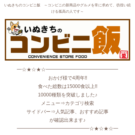
いぬきちのコンビニ飯 ～コンビニの新商品やグルメを常に求めて、彷徨い続
ける孤高の人です～
━☆★☆★☆━━━━━━━━━━━━━━━
おかげ様で4周年!!
食べた総数は15000食以上!!
10000種類を突破しました♪
メニュー⇒カテゴリ検索
サイドバー⇒人気記事、おすすめ記事
が確認出来ます♪
━━━━━━━━━━━━━━━☆★☆★☆━