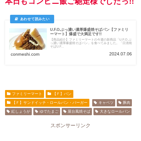
本日もコンビニ飯ご馳走様でしたっ!!
U.F.O.ぶっ濃い濃厚爆盛焼そばパン【ファミリ
ーマート】爆盛で大満足です!!
【商品紹介】ファミリーマートの今週の新商品「U.F.O.ぶ
っ濃い濃厚爆盛焼そばパン」を食べてみました。「日清焼
そばU.F...
2024.07.06
conmeshi.com
ファミリーマート
【Ｆ】パン
【Ｆ】サンドイッチ・ロールパン・バーガー
キャベツ
豚肉
紅しょうが
ゆでたまご
屋台風焼そば
大きなロールパン
スポンサーリンク