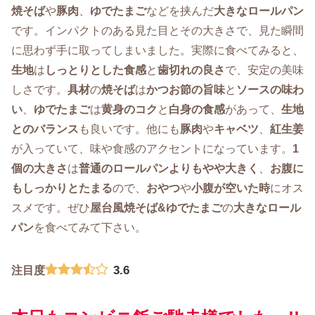
焼そば
や
豚肉
、
ゆでたまご
などを挟んだ
大きなロールパン
です。インパクトのある見た目とその大きさで、見た瞬間
に思わず手に取ってしまいました。実際に食べてみると、
生地
は
しっとりとした食感
と
歯切れの良さ
で、安定の美味
しさです。
具材
の
焼そば
は
かつお節の旨味
と
ソースの味わ
い
、
ゆでたまご
は
黄身のコク
と
白身の食感
があって、
生地
とのバランス
も良いです。他にも
豚肉
や
キャベツ
、
紅生姜
が入っていて、味や食感のアクセントになっています。
1
個の大きさ
は
普通のロールパンよりもやや大きく
、
お腹に
もしっかりとたまる
ので、
おやつ
や
小腹が空いた時
にオス
スメです。ぜひ
屋台風焼そば&ゆでたまご
の
大きなロール
パン
を食べてみて下さい。
3.6
注目度