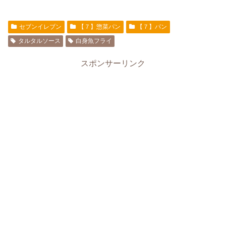
セブンイレブン
【７】惣菜パン
【７】パン
タルタルソース
白身魚フライ
スポンサーリンク