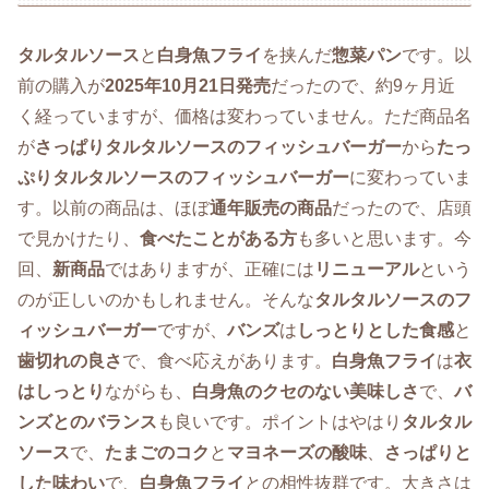
タルタルソース
と
白身魚フライ
を挟んだ
惣菜パン
です。以
前の購入が
2025年10月21日発売
だったので、約9ヶ月近
く経っていますが、価格は変わっていません。ただ商品名
が
さっぱりタルタルソースのフィッシュバーガー
から
たっ
ぷりタルタルソースのフィッシュバーガー
に変わっていま
す。以前の商品は、ほぼ
通年販売の商品
だったので、店頭
で見かけたり、
食べたことがある方
も多いと思います。今
回、
新商品
ではありますが、正確には
リニューアル
という
のが正しいのかもしれません。そんな
タルタルソースのフ
ィッシュバーガー
ですが、
バンズ
は
しっとりとした食感
と
歯切れの良さ
で、食べ応えがあります。
白身魚フライ
は
衣
はしっとり
ながらも、
白身魚のクセのない美味しさ
で、
バ
ンズとのバランス
も良いです。ポイントはやはり
タルタル
ソース
で、
たまごのコク
と
マヨネーズの酸味
、
さっぱりと
した味わい
で、
白身魚フライ
との相性抜群です。大きさは