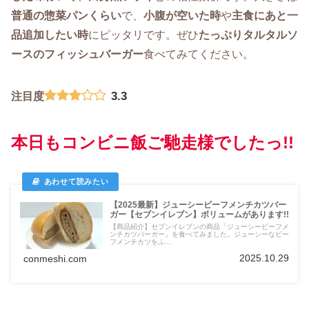
普通の惣菜パンくらい
で、
小腹が空いた時
や
主食にあと一
品追加したい時
にピッタリです。ぜひ
たっぷりタルタルソ
ースのフィッシュバーガー
食べてみてください。
3.3
注目度
本日もコンビニ飯ご馳走様でしたっ!!
【2025最新】ジューシービーフメンチカツバー
ガー【セブンイレブン】ボリュームがあります!!
【商品紹介】セブンイレブンの商品「ジューシービーフメ
ンチカツバーガー」を食べてみました。ジューシーなビー
フメンチカツをふ...
2025.10.29
conmeshi.com