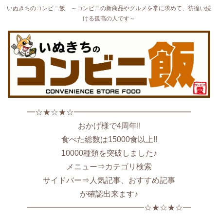
いぬきちのコンビニ飯 ～コンビニの新商品やグルメを常に求めて、彷徨い続
ける孤高の人です～
━☆★☆★☆━━━━━━━━━━━━━━━
おかげ様で4周年!!
食べた総数は15000食以上!!
10000種類を突破しました♪
メニュー⇒カテゴリ検索
サイドバー⇒人気記事、おすすめ記事
が確認出来ます♪
━━━━━━━━━━━━━━━☆★☆★☆━