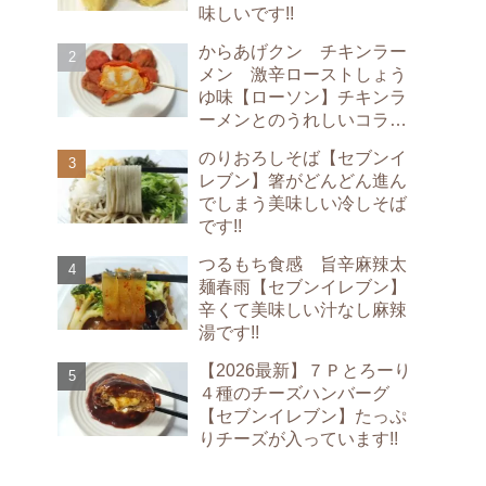
味しいです!!
からあげクン チキンラー
メン 激辛ローストしょう
ゆ味【ローソン】チキンラ
ーメンとのうれしいコラボ
です!!
のりおろしそば【セブンイ
レブン】箸がどんどん進ん
でしまう美味しい冷しそば
です!!
つるもち食感 旨辛麻辣太
麺春雨【セブンイレブン】
辛くて美味しい汁なし麻辣
湯です!!
【2026最新】７Ｐとろーり
４種のチーズハンバーグ
【セブンイレブン】たっぷ
りチーズが入っています!!