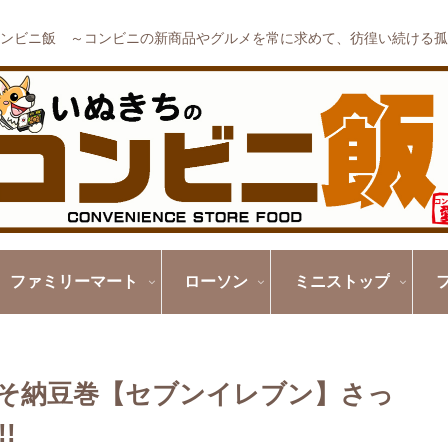
ンビニ飯 ～コンビニの新商品やグルメを常に求めて、彷徨い続ける孤
ファミリーマート
ローソン
ミニストップ
じそ納豆巻【セブンイレブン】さっ
!