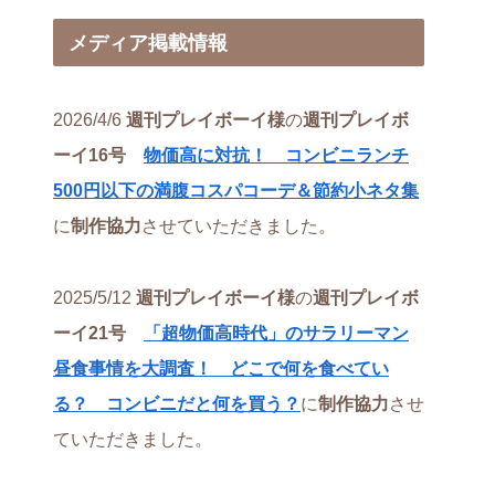
メディア掲載情報
2026/4/6
週刊プレイボーイ様
の
週刊プレイボ
ーイ16号
物価高に対抗！ コンビニランチ
500円以下の満腹コスパコーデ＆節約小ネタ集
に
制作協力
させていただきました。
2025/5/12
週刊プレイボーイ様
の
週刊プレイボ
ーイ21号
「超物価高時代」のサラリーマン
昼食事情を大調査！ どこで何を食べてい
る？ コンビニだと何を買う？
に
制作協力
させ
ていただきました。