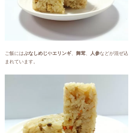
ご飯には
ぶなしめじ
や
エリンギ
、
舞茸
、
人参
などが混ぜ込
まれています。