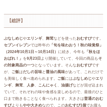
【総評】
ぶなしめじ
や
エリンギ
、
舞茸
などを使った
おむすび
です。
セブンイレブン
では昨年の
「旬を味わおう！秋の味覚祭」
（2024年10月1日～10月14日）
に続き、今年も
「秋をほ
おばれ！」
を
9月23日
より開催していて、今回の商品も
そ
の対象商品の一つ
となっています。そんな
おむすび
です
が、
ご飯
は
だしの旨味
と
醤油の風味
があって、これだけで
も美味しく食べ進められます。
ご飯
には
ぶなしめじ
や
エリ
ンギ
、
舞茸
、
人参
、
こんにゃく
、
油揚げ
などが混ぜ込まれ
ていて、それぞれの味や食感を楽しめるので、最後のひと
口まで飽きることなく食べられます。大きさは
普通のおむ
すび
よりも
やや大きめ
なので、この
おむすび1個
でお腹も