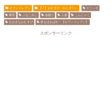
セブンイレブン
【７】おむすび（おにぎり）
エリンギ
舞茸
ぶなしめじ
油揚げ
人参
こんにゃく
おおきなおむすび
秋をほおばれ！【セブンイレブン】
スポンサーリンク