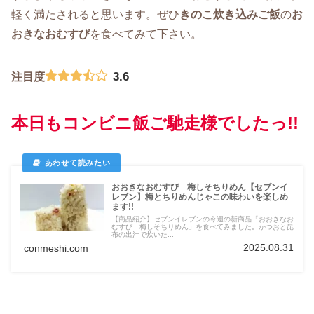
軽く満たされると思います。ぜひ
きのこ炊き込みご飯
の
お
おきなおむすび
を食べてみて下さい。
3.6
注目度
本日もコンビニ飯ご馳走様でしたっ!!
おおきなおむすび 梅しそちりめん【セブンイ
レブン】梅とちりめんじゃこの味わいを楽しめ
ます!!
【商品紹介】セブンイレブンの今週の新商品「おおきなお
むすび 梅しそちりめん」を食べてみました。かつおと昆
布の出汁で炊いた...
2025.08.31
conmeshi.com