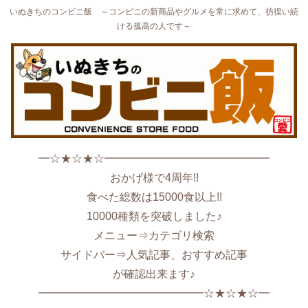
いぬきちのコンビニ飯 ～コンビニの新商品やグルメを常に求めて、彷徨い続
ける孤高の人です～
━☆★☆★☆━━━━━━━━━━━━━━━
おかげ様で4周年!!
食べた総数は15000食以上!!
10000種類を突破しました♪
メニュー⇒カテゴリ検索
サイドバー⇒人気記事、おすすめ記事
が確認出来ます♪
━━━━━━━━━━━━━━━☆★☆★☆━