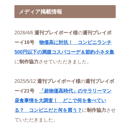
メディア掲載情報
2026/4/6
週刊プレイボーイ様
の
週刊プレイボ
ーイ16号
物価高に対抗！ コンビニランチ
500円以下の満腹コスパコーデ＆節約小ネタ集
に
制作協力
させていただきました。
2025/5/12
週刊プレイボーイ様
の
週刊プレイボ
ーイ21号
「超物価高時代」のサラリーマン
昼食事情を大調査！ どこで何を食べてい
る？ コンビニだと何を買う？
に
制作協力
させ
ていただきました。