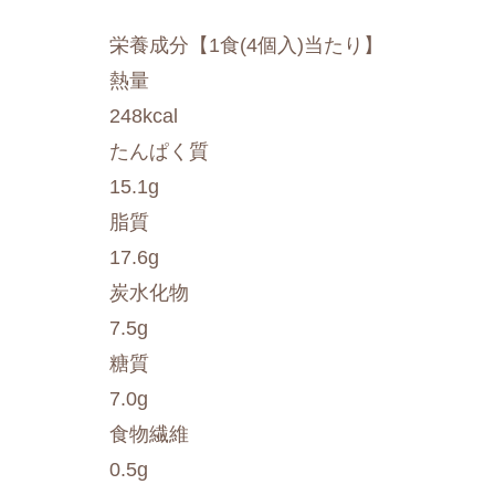
栄養成分【1食(4個入)当たり】
熱量
248kcal
たんぱく質
15.1g
脂質
17.6g
炭水化物
7.5g
糖質
7.0g
食物繊維
0.5g