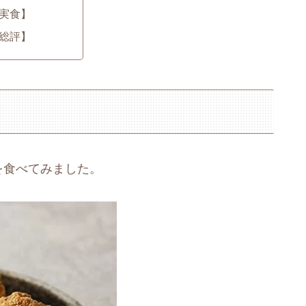
実食】
総評】
を食べてみました。