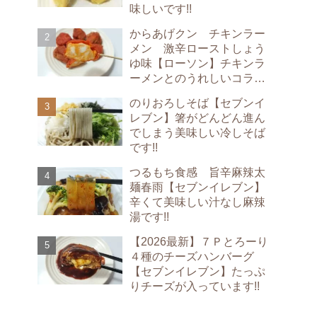
味しいです!!
からあげクン チキンラー
メン 激辛ローストしょう
ゆ味【ローソン】チキンラ
ーメンとのうれしいコラボ
です!!
のりおろしそば【セブンイ
レブン】箸がどんどん進ん
でしまう美味しい冷しそば
です!!
つるもち食感 旨辛麻辣太
麺春雨【セブンイレブン】
辛くて美味しい汁なし麻辣
湯です!!
【2026最新】７Ｐとろーり
４種のチーズハンバーグ
【セブンイレブン】たっぷ
りチーズが入っています!!