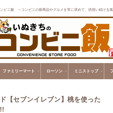
ンビニ飯 ～コンビニの新商品やグルメを常に求めて、彷徨い続ける孤
ファミリーマート
ローソン
ミニストップ
サンド【セブンイレブン】桃を使った
!