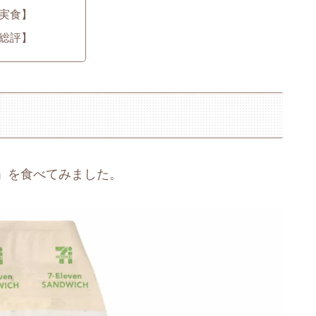
実食】
総評】
」を食べてみました。