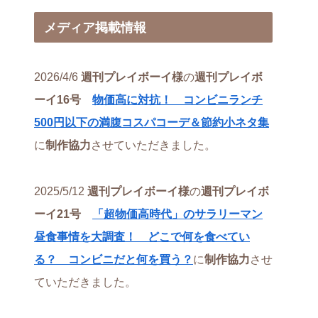
メディア掲載情報
2026/4/6
週刊プレイボーイ様
の
週刊プレイボ
ーイ16号
物価高に対抗！ コンビニランチ
500円以下の満腹コスパコーデ＆節約小ネタ集
に
制作協力
させていただきました。
2025/5/12
週刊プレイボーイ様
の
週刊プレイボ
ーイ21号
「超物価高時代」のサラリーマン
昼食事情を大調査！ どこで何を食べてい
る？ コンビニだと何を買う？
に
制作協力
させ
ていただきました。