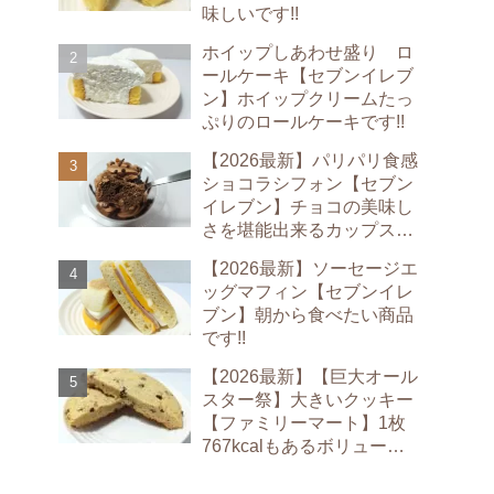
味しいです!!
ホイップしあわせ盛り ロ
ールケーキ【セブンイレブ
ン】ホイップクリームたっ
ぷりのロールケーキです!!
【2026最新】パリパリ食感
ショコラシフォン【セブン
イレブン】チョコの美味し
さを堪能出来るカップスイ
ーツです!!
【2026最新】ソーセージエ
ッグマフィン【セブンイレ
ブン】朝から食べたい商品
です!!
【2026最新】【巨大オール
スター祭】大きいクッキー
【ファミリーマート】1枚
767kcalもあるボリューム
満点のクッキーです!!