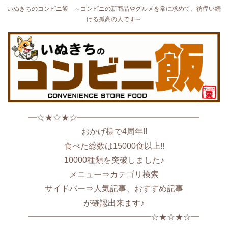
いぬきちのコンビニ飯 ～コンビニの新商品やグルメを常に求めて、彷徨い続
ける孤高の人です～
━☆★☆★☆━━━━━━━━━━━━━━━
おかげ様で4周年!!
食べた総数は15000食以上!!
10000種類を突破しました♪
メニュー⇒カテゴリ検索
サイドバー⇒人気記事、おすすめ記事
が確認出来ます♪
━━━━━━━━━━━━━━━☆★☆★☆━