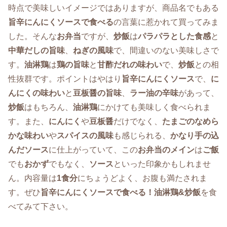
時点で美味しいイメージではありますが、商品名でもある
旨辛にんにくソースで食べる
の言葉に惹かれて買ってみま
した。そんな
お弁当
ですが、
炒飯
は
パラパラとした食感
と
中華だしの旨味
、
ねぎの風味
で、間違いのない美味しさで
す。
油淋鶏
は
鶏の旨味
と
甘酢だれの味わい
で、
炒飯
との相
性抜群です。ポイントはやはり
旨辛にんにくソース
で、
に
んにくの味わい
と
豆板醤の旨味
、
ラー油の辛味
があって、
炒飯
はもちろん、
油淋鶏
にかけても美味しく食べられま
す。また、
にんにく
や
豆板醤
だけでなく、
たまごのなめら
かな味わい
や
スパイスの風味
も感じられる、
かなり手の込
んだソース
に仕上がっていて、この
お弁当のメイン
は
ご飯
でも
おかず
でもなく、
ソース
といった印象かもしれませ
ん。内容量は
1食分
にちょうどよく、お腹も満たされま
す。ぜひ
旨辛にんにくソースで食べる！油淋鶏&炒飯
を食
べてみて下さい。