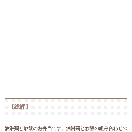
【総評】
油淋鶏
と
炒飯
の
お弁当
です。
油淋鶏と炒飯の組み合わせ
の