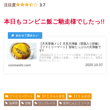
3.7
注目度
本日もコンビニ飯ご馳走様でしたっ!!
【月見背徳メシ】月見天津飯（背脂入り炒飯）
【ファミリーマート】旨味たっぷりの天津飯で
す!!
【商品紹介】ファミリーマートの商品「【月見背徳メシ】
月見天津飯（背脂入り炒飯）」を食べてみました。背脂を
加えることでこっ...
2025.10.07
conmeshi.com
ファミリーマート
【Ｆ】チルド弁当
【Ｆ】お弁当
油淋鶏
炒飯
ワンプレート
旨辛にんにくソース