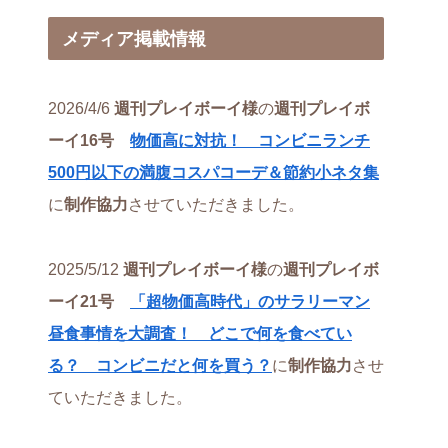
メディア掲載情報
2026/4/6
週刊プレイボーイ様
の
週刊プレイボ
ーイ16号
物価高に対抗！ コンビニランチ
500円以下の満腹コスパコーデ＆節約小ネタ集
に
制作協力
させていただきました。
2025/5/12
週刊プレイボーイ様
の
週刊プレイボ
ーイ21号
「超物価高時代」のサラリーマン
昼食事情を大調査！ どこで何を食べてい
る？ コンビニだと何を買う？
に
制作協力
させ
ていただきました。