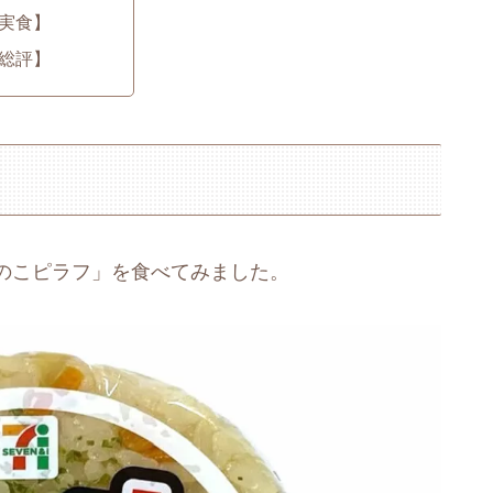
実食】
総評】
のこピラフ」を食べてみました。