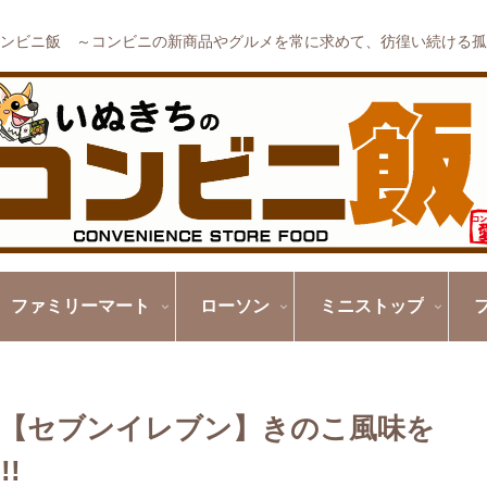
ンビニ飯 ～コンビニの新商品やグルメを常に求めて、彷徨い続ける孤
ファミリーマート
ローソン
ミニストップ
【セブンイレブン】きのこ風味を
!