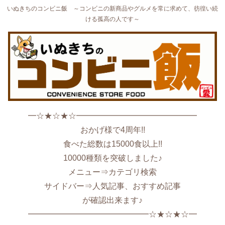
いぬきちのコンビニ飯 ～コンビニの新商品やグルメを常に求めて、彷徨い続
ける孤高の人です～
━☆★☆★☆━━━━━━━━━━━━━━━
おかげ様で4周年!!
食べた総数は15000食以上!!
10000種類を突破しました♪
メニュー⇒カテゴリ検索
サイドバー⇒人気記事、おすすめ記事
が確認出来ます♪
━━━━━━━━━━━━━━━☆★☆★☆━