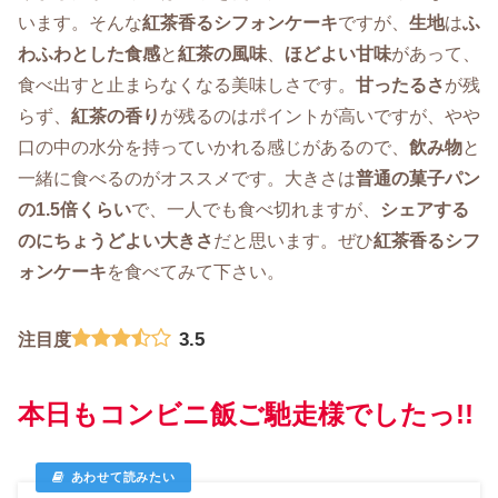
います。そんな
紅茶香るシフォンケーキ
ですが、
生地
は
ふ
わふわとした食感
と
紅茶の風味
、
ほどよい甘味
があって、
食べ出すと止まらなくなる美味しさです。
甘ったるさ
が残
らず、
紅茶の香り
が残るのはポイントが高いですが、やや
口の中の水分を持っていかれる感じがあるので、
飲み物
と
一緒に食べるのがオススメです。大きさは
普通の菓子パン
の1.5倍くらい
で、一人でも食べ切れますが、
シェアする
のにちょうどよい大きさ
だと思います。ぜひ
紅茶香るシフ
ォンケーキ
を食べてみて下さい。
3.5
注目度
本日もコンビニ飯ご馳走様でしたっ!!