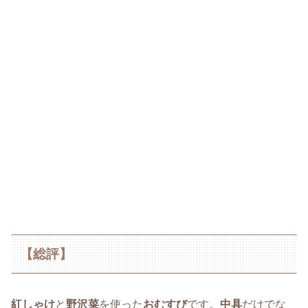
【総評】
紅しゃけ
と
野沢菜
を使った
おむすび
です。
中具
だけでな