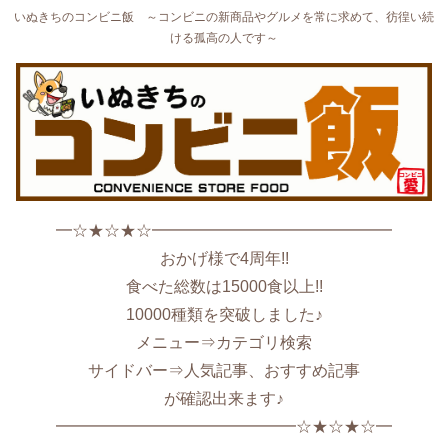
いぬきちのコンビニ飯 ～コンビニの新商品やグルメを常に求めて、彷徨い続
ける孤高の人です～
━☆★☆★☆━━━━━━━━━━━━━━━
おかげ様で4周年!!
食べた総数は15000食以上!!
10000種類を突破しました♪
メニュー⇒カテゴリ検索
サイドバー⇒人気記事、おすすめ記事
が確認出来ます♪
━━━━━━━━━━━━━━━☆★☆★☆━