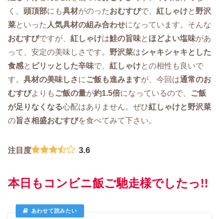
く、
頭頂部
にも
具材
がのった
おむすび
で、
紅しゃけ
と
野沢
菜
といった
人気具材の組み合わせ
になっています。そんな
おむすび
ですが、
紅しゃけ
は
鮭の旨味
と
ほどよい塩味
があ
って、安定の美味しさです。
野沢菜
は
シャキシャキとした
食感
と
ピリッとした辛味
で、
紅しゃけ
との相性も良いで
す。
具材の美味しさ
に
ご飯も進みます
が、今回は
通常のお
むすび
よりも
ご飯の量
が
約1.5倍
になっているので、
ご飯
が足りなくなる
心配はありません。ぜひ
紅しゃけと
野沢菜
の
旨さ相盛おむすび
を食べてみて下さい。
3.6
注目度
本日もコンビニ飯ご馳走様でしたっ!!