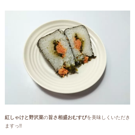
紅しゃけと野沢菜
の
旨さ相盛おむすび
を美味しくいただき
ますっ!!