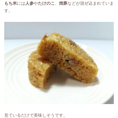
もち米
には
人参
や
たけのこ
、
焼豚
などが混ぜ込まれていま
す。
見ているだけで美味しそうです。