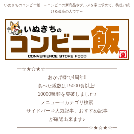
いぬきちのコンビニ飯 ～コンビニの新商品やグルメを常に求めて、彷徨い続
ける孤高の人です～
━☆★☆★☆━━━━━━━━━━━━━━━
おかげ様で4周年!!
食べた総数は15000食以上!!
10000種類を突破しました♪
メニュー⇒カテゴリ検索
サイドバー⇒人気記事、おすすめ記事
が確認出来ます♪
━━━━━━━━━━━━━━━☆★☆★☆━