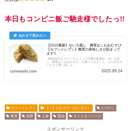
本日もコンビニ飯ご馳走様でしたっ!!
【2025最新】せいろ蒸し 舞茸おこわおむすび
【セブンイレブン】舞茸の美味しさが詰まって
ます!!
【商品紹介】セブンイレブンの今週の新商品「せいろ蒸
し 舞茸おこわおむすび」を食べてみました。もち米をせ
いろで丁寧に蒸し上...
2025.09.24
conmeshi.com
セブンイレブン
【７】おむすび（おにぎり）
たけのこ
椎茸
焼豚
人参
醤油
オイスターソース
スポンサーリンク