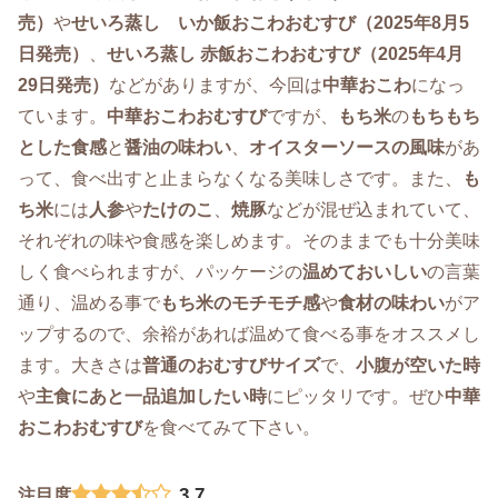
売）
や
せいろ蒸し いか飯おこわおむすび（2025年8月5
日発売）
、
せいろ蒸し 赤飯おこわおむすび（2025年4月
29日発売）
などがありますが、今回は
中華おこわ
になっ
ています。
中華おこわおむすび
ですが、
もち米
の
もちもち
とした食感
と
醤油の味わい
、
オイスターソースの風味
があ
って、食べ出すと止まらなくなる美味しさです。また、
も
ち米
には
人参
や
たけのこ
、
焼豚
などが混ぜ込まれていて、
それぞれの味や食感を楽しめます。そのままでも十分美味
しく食べられますが、パッケージの
温めておいしい
の言葉
通り、温める事で
もち米のモチモチ感
や
食材の味わい
がア
ップするので、余裕があれば温めて食べる事をオススメし
ます。大きさは
普通のおむすびサイズ
で、
小腹が空いた時
や
主食にあと一品追加したい時
にピッタリです。ぜひ
中華
おこわおむすび
を食べてみて下さい。
3.7
注目度