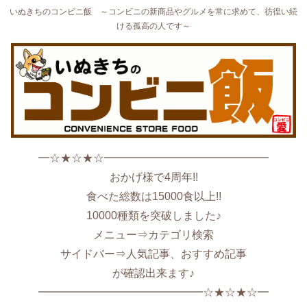
いぬきちのコンビニ飯 ～コンビニの新商品やグルメを常に求めて、彷徨い続
ける孤高の人です～
━☆★☆★☆━━━━━━━━━━━━━━━
おかげ様で4周年!!
食べた総数は15000食以上!!
10000種類を突破しました♪
メニュー⇒カテゴリ検索
サイドバー⇒人気記事、おすすめ記事
が確認出来ます♪
━━━━━━━━━━━━━━━☆★☆★☆━