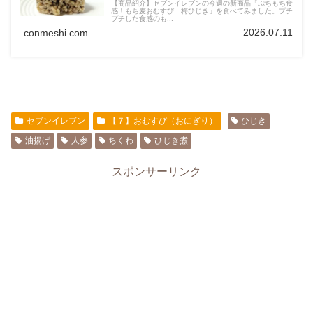
【商品紹介】セブンイレブンの今週の新商品「ぷちもち食
感！もち麦おむすび 梅ひじき」を食べてみました。プチ
プチした食感のも...
2026.07.11
conmeshi.com
セブンイレブン
【７】おむすび（おにぎり）
ひじき
油揚げ
人参
ちくわ
ひじき煮
スポンサーリンク