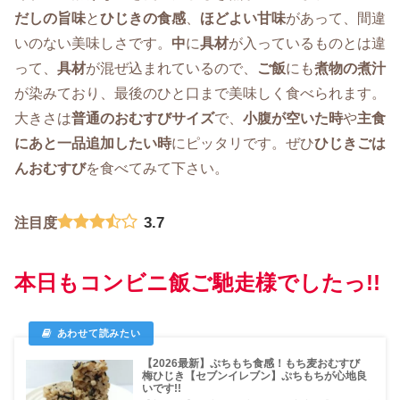
だしの旨味
と
ひじきの食感
、
ほどよい甘味
があって、間違
いのない美味しさです。
中
に
具材
が入っているものとは違
って、
具材
が混ぜ込まれているので、
ご飯
にも
煮物の煮汁
が染みており、最後のひと口まで美味しく食べられます。
大きさは
普通のおむすびサイズ
で、
小腹が空いた時
や
主食
にあと一品追加したい時
にピッタリです。ぜひ
ひじきごは
んおむすび
を食べてみて下さい。
3.7
注目度
本日もコンビニ飯ご馳走様でしたっ!!
【2026最新】ぷちもち食感！もち麦おむすび
梅ひじき【セブンイレブン】ぷちもちが心地良
いです!!