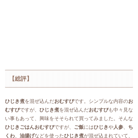
【総評】
ひじき煮
を混ぜ込んだ
おむすび
です。シンプルな内容の
お
むすび
ですが、
ひじき煮
を混ぜ込んだ
おむすび
も中々見な
い事もあって、興味をそそられて買ってみました。そんな
ひじきごはんおむすび
ですが、
ご飯
には
ひじき
や
人参
、
ち
くわ
、
油揚げ
などを使った
ひじき煮
が混ぜ込まれていて、