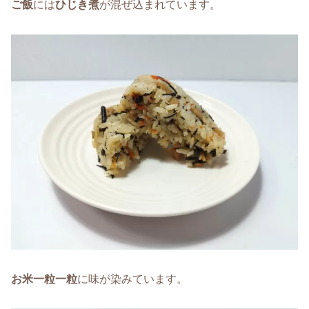
ご飯
には
ひじき煮
が混ぜ込まれています。
お米一粒一粒
に味が染みています。