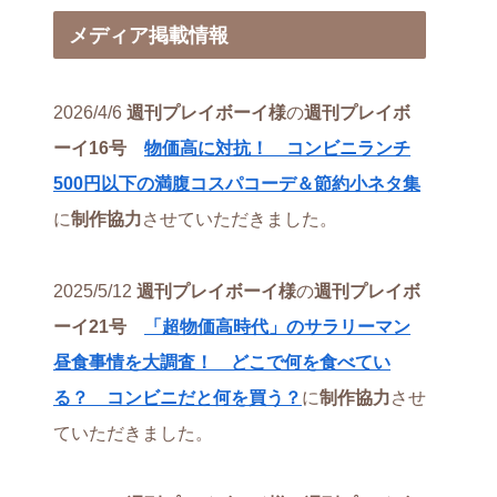
メディア掲載情報
2026/4/6
週刊プレイボーイ様
の
週刊プレイボ
ーイ16号
物価高に対抗！ コンビニランチ
500円以下の満腹コスパコーデ＆節約小ネタ集
に
制作協力
させていただきました。
2025/5/12
週刊プレイボーイ様
の
週刊プレイボ
ーイ21号
「超物価高時代」のサラリーマン
昼食事情を大調査！ どこで何を食べてい
る？ コンビニだと何を買う？
に
制作協力
させ
ていただきました。