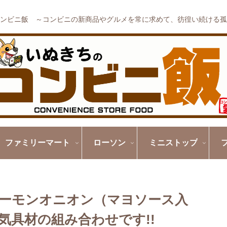
ンビニ飯 ～コンビニの新商品やグルメを常に求めて、彷徨い続ける孤
ファミリーマート
ローソン
ミニストップ
サーモンオニオン（マヨソース入
気具材の組み合わせです!!