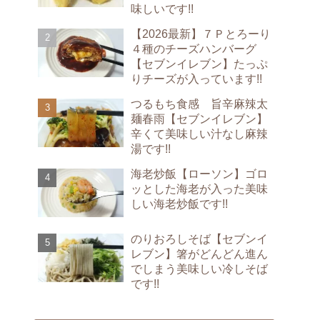
味しいです!!
【2026最新】７Ｐとろーり
４種のチーズハンバーグ
【セブンイレブン】たっぷ
りチーズが入っています!!
つるもち食感 旨辛麻辣太
麺春雨【セブンイレブン】
辛くて美味しい汁なし麻辣
湯です!!
海老炒飯【ローソン】ゴロ
ッとした海老が入った美味
しい海老炒飯です!!
のりおろしそば【セブンイ
レブン】箸がどんどん進ん
でしまう美味しい冷しそば
です!!