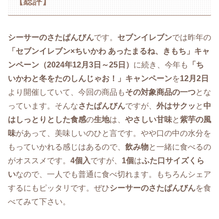
【総評】
シーサーのさたぱんびん
です。
セブンイレブン
では昨年の
「セブンイレブン×ちいかわ あったまるね、きもち」キャ
ンペーン
（2024年12月3日～25日）
に続き、今年も
「ち
いかわと冬をたのしんじゃお！」キャンペーン
を
12月2日
より開催していて、今回の商品も
その対象商品の一つ
とな
っています。そんな
さたぱんびん
ですが、
外はサクッ
と
中
はしっとりとした食感
の
生地
は、
やさしい甘味
と
紫芋の風
味
があって、美味しいのひと言です。やや口の中の水分を
もっていかれる感じはあるので、
飲み物
と一緒に食べるの
がオススメです。
4個入
ですが、
1個
は
ふた口サイズくら
い
なので、一人でも普通に食べ切れます。もちろんシェア
するにもピッタリです。ぜひ
シーサーのさたぱんびん
を食
べてみて下さい。