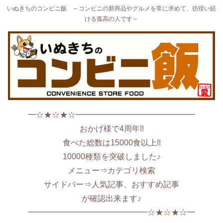
いぬきちのコンビニ飯 ～コンビニの新商品やグルメを常に求めて、彷徨い続
ける孤高の人です～
━☆★☆★☆━━━━━━━━━━━━━━━
おかげ様で4周年!!
食べた総数は15000食以上!!
10000種類を突破しました♪
メニュー⇒カテゴリ検索
サイドバー⇒人気記事、おすすめ記事
が確認出来ます♪
━━━━━━━━━━━━━━━☆★☆★☆━