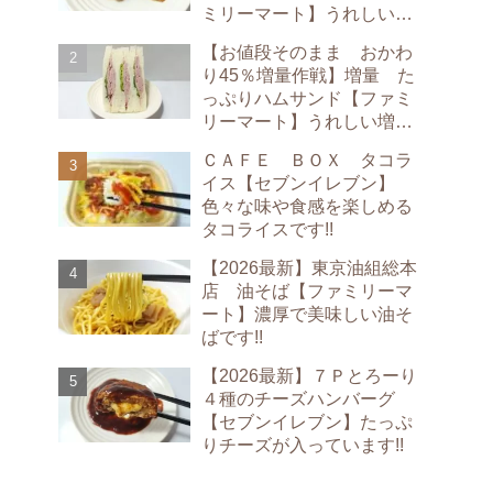
ミリーマート】うれしい増
量です!!
【お値段そのまま おかわ
り45％増量作戦】増量 た
っぷりハムサンド【ファミ
リーマート】うれしい増量
です!!
ＣＡＦＥ ＢＯＸ タコラ
イス【セブンイレブン】
色々な味や食感を楽しめる
タコライスです!!
【2026最新】東京油組総本
店 油そば【ファミリーマ
ート】濃厚で美味しい油そ
ばです!!
【2026最新】７Ｐとろーり
４種のチーズハンバーグ
【セブンイレブン】たっぷ
りチーズが入っています!!