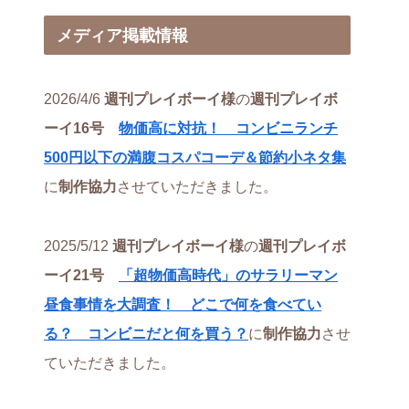
メディア掲載情報
2026/4/6
週刊プレイボーイ様
の
週刊プレイボ
ーイ16号
物価高に対抗！ コンビニランチ
500円以下の満腹コスパコーデ＆節約小ネタ集
に
制作協力
させていただきました。
2025/5/12
週刊プレイボーイ様
の
週刊プレイボ
ーイ21号
「超物価高時代」のサラリーマン
昼食事情を大調査！ どこで何を食べてい
る？ コンビニだと何を買う？
に
制作協力
させ
ていただきました。