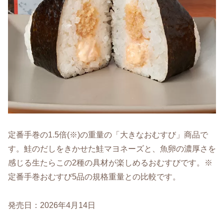
定番手巻の1.5倍(※)の重量の「大きなおむすび」商品で
す。鮭のだしをきかせた鮭マヨネーズと、魚卵の濃厚さを
感じる生たらこの2種の具材が楽しめるおむすびです。※
定番手巻おむすび5品の規格重量との比較です。
発売日：2026年4月14日