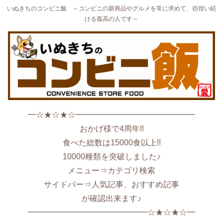
いぬきちのコンビニ飯 ～コンビニの新商品やグルメを常に求めて、彷徨い続
ける孤高の人です～
━☆★☆★☆━━━━━━━━━━━━━━━
おかげ様で4周年!!
食べた総数は15000食以上!!
10000種類を突破しました♪
メニュー⇒カテゴリ検索
サイドバー⇒人気記事、おすすめ記事
が確認出来ます♪
━━━━━━━━━━━━━━━☆★☆★☆━