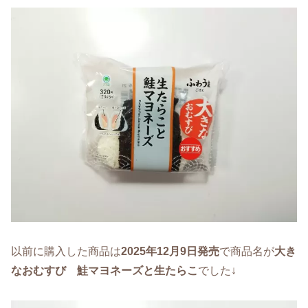
以前に購入した商品は
2025年12月9日発売
で商品名が
大き
なおむすび 鮭マヨネーズと生たらこ
でした↓