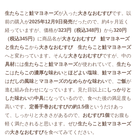
生たらこ
と
鮭マヨネーズ
が入った
大きなおむすび
です。以
前の購入が
2025年12月9日発売
だったので、約4ヶ月近く
経っていますが、価格が
323円（税込348円）
から
320円
（税込345円）
に商品名が
大きなおむすび 鮭マヨネーズ
と生たらこ
から
大きなおむすび 生たらこと鮭マヨネーズ
へと変わっています。そんな
大きなおむすび
ですが、中の
具材
には
生たらこ
と
鮭マヨネーズ
が使われていて、
生たら
こ
は
たらこの濃厚な味わい
と
ほどよい塩味
、
鮭マヨネーズ
は
だしの風味
と
マヨネーズのなめらかな味わい
で、
ご飯
が
進む組み合わせになっています。見た目以上に
しっかりと
した味わい
の
中具
になっているので、食べた後の満足度も
高いです。
定番手巻おむすびの約1.5倍
というだけあっ
て、しっかりと大きさがあるので、
おむすび1個
でお腹も
軽く満たされると思います。ぜひ
生たらこと鮭マヨネーズ
の
大きなおむすび
を食べてみてください。