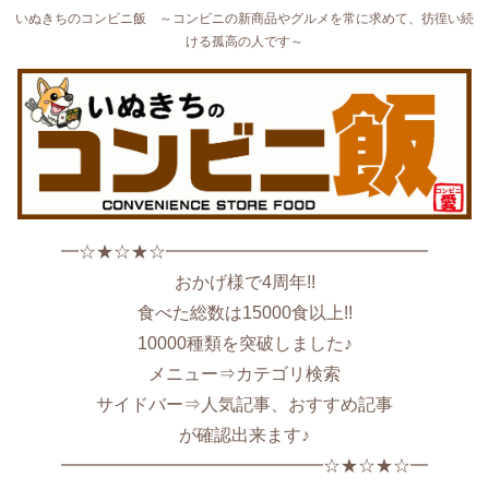
いぬきちのコンビニ飯 ～コンビニの新商品やグルメを常に求めて、彷徨い続
ける孤高の人です～
━☆★☆★☆━━━━━━━━━━━━━━━
おかげ様で4周年!!
食べた総数は15000食以上!!
10000種類を突破しました♪
メニュー⇒カテゴリ検索
サイドバー⇒人気記事、おすすめ記事
が確認出来ます♪
━━━━━━━━━━━━━━━☆★☆★☆━