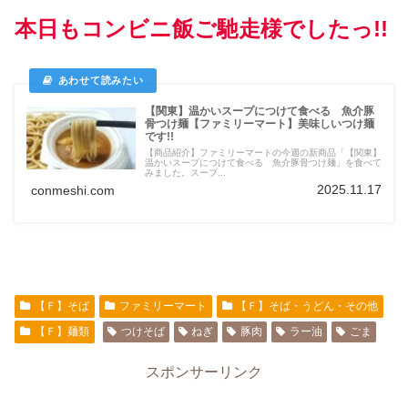
本日もコンビニ飯ご馳走様でしたっ!!
【関東】温かいスープにつけて食べる 魚介豚
骨つけ麺【ファミリーマート】美味しいつけ麺
です!!
【商品紹介】ファミリーマートの今週の新商品「【関東】
温かいスープにつけて食べる 魚介豚骨つけ麺」を食べて
みました。スープ...
2025.11.17
conmeshi.com
【Ｆ】そば
ファミリーマート
【Ｆ】そば・うどん・その他
【Ｆ】麺類
つけそば
ねぎ
豚肉
ラー油
ごま
スポンサーリンク