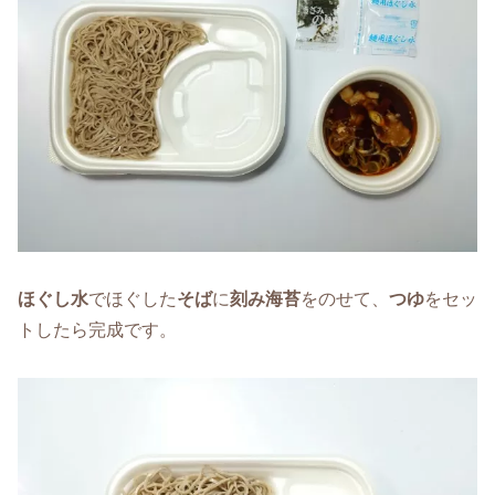
ほぐし水
でほぐした
そば
に
刻み海苔
をのせて、
つゆ
をセッ
トしたら完成です。