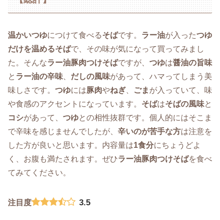
温かいつゆ
につけて食べる
そば
です。
ラー油
が入った
つゆ
だけを温めるそば
で、その味が気になって買ってみまし
た。そんな
ラー油豚肉つけそば
ですが、
つゆ
は
醤油の旨味
と
ラー油の辛味
、
だしの風味
があって、ハマってしまう美
味しさです。
つゆ
には
豚肉
や
ねぎ
、
ごま
が入っていて、味
や食感のアクセントになっています。
そば
は
そばの風味
と
コシ
があって、
つゆ
との相性抜群です。個人的にはそこま
で辛味を感じませんでしたが、
辛いのが苦手な方
は注意を
した方が良いと思います。内容量は
1食分
にちょうどよ
く、お腹も満たされます。ぜひ
ラー油豚肉つけそば
を食べ
てみてください。
3.5
注目度