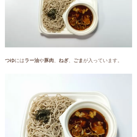
つゆ
には
ラー油
や
豚肉
、
ねぎ
、
ごま
が入っています。