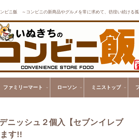
ンビニ飯 ～コンビニの新商品やグルメを常に求めて、彷徨い続ける孤
ファミリーマート
ローソン
ミニストップ
デニッシュ２個入【セブンイレブ
す!!