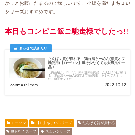
かりとお腹にたまるので嬉しいです。小腹を満たす
ちょい
シリーズ
おすすめです。
本日もコンビニ飯ご馳走様でしたっ!!
たんぱく質が摂れる 鶏白湯らーめん(糖質オフ
麺使用)【ローソン】量は少なくても大満足の一
品!!
【商品紹介】ローソンの今週の新商品「たんぱく質が摂れ
る 鶏白湯らーめん(糖質オフ麺使用)」を食べてみまし
た。糖質オフ＆た...
2022.10.12
conmeshi.com
ローソン
【Ｌ】ちょいシリーズ
たんぱく質が摂れる
豆乳担々スープ
ちょいシリーズ