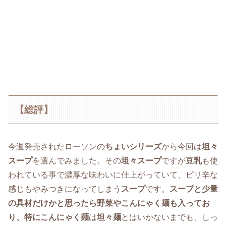
【総評】
今週発売されたローソンの
ちょいシリーズ
から今回は
坦々
スープ
を選んでみました。その
坦々スープ
ですが
豆乳
も使
われている事で濃厚な味わいに仕上がっていて、ピリ辛な
感じもやみつきになってしまう
スープ
です。
スープと少量
の具材だけかと思ったら野菜やこんにゃく麺も入ってお
り、特にこんにゃく麺
は
坦々麺
とはいかないまでも、しっ