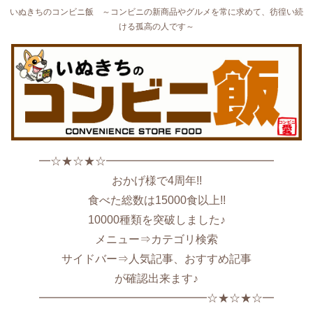
いぬきちのコンビニ飯 ～コンビニの新商品やグルメを常に求めて、彷徨い続
ける孤高の人です～
━☆★☆★☆━━━━━━━━━━━━━━━
おかげ様で4周年!!
食べた総数は15000食以上!!
10000種類を突破しました♪
メニュー⇒カテゴリ検索
サイドバー⇒人気記事、おすすめ記事
が確認出来ます♪
━━━━━━━━━━━━━━━☆★☆★☆━