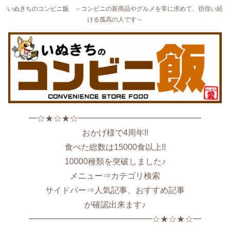
いぬきちのコンビニ飯 ～コンビニの新商品やグルメを常に求めて、彷徨い続
ける孤高の人です～
━☆★☆★☆━━━━━━━━━━━━━━━
おかげ様で4周年!!
食べた総数は15000食以上!!
10000種類を突破しました♪
メニュー⇒カテゴリ検索
サイドバー⇒人気記事、おすすめ記事
が確認出来ます♪
━━━━━━━━━━━━━━━☆★☆★☆━