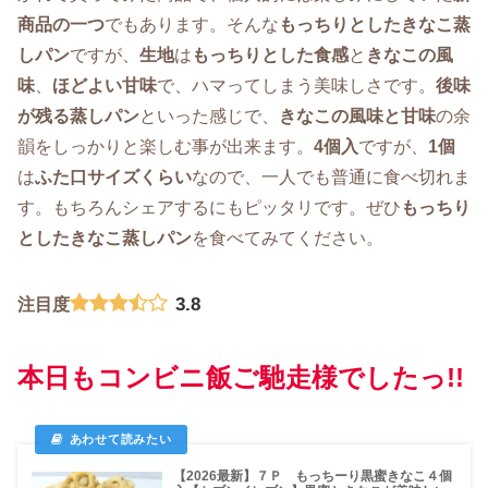
商品の一つ
でもあります。そんな
もっちりとしたきなこ蒸
しパン
ですが、
生地
は
もっちりとした食感
と
きなこの風
味
、
ほどよい甘味
で、ハマってしまう美味しさです。
後味
が残る蒸しパン
といった感じで、
きなこの風味と甘味
の余
韻をしっかりと楽しむ事が出来ます。
4個入
ですが、
1個
は
ふた口サイズくらい
なので、一人でも普通に食べ切れま
す。もちろんシェアするにもピッタリです。ぜひ
もっちり
としたきなこ蒸しパン
を食べてみてください。
3.8
注目度
本日もコンビニ飯ご馳走様でしたっ!!
【2026最新】７Ｐ もっちーり黒蜜きなこ４個