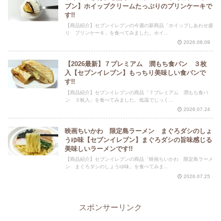
ブン】ホイップクリームたっぷりのプリンケーキで
す!!
【商品紹介】セブンイレブンの今週の新商品「ホイップしあわせ盛
り プリンケーキ」を食べてみました。ホイ...
2026.08.09
【2026最新】７プレミアム 潤もち食パン ３枚
入【セブンイレブン】もっちり美味しい食パンで
す!!
【商品紹介】セブンイレブンの商品「７プレミアム 潤もち食パ
ン ３枚入」を食べてみました。低温でじっく...
2026.07.24
映画ちいかわ 限定島ラーメン まぐろダシのしょ
うゆ味【セブンイレブン】まぐろダシの旨味感じる
美味しいラーメンです!!
【商品紹介】セブンイレブンの商品「映画ちいかわ 限定島ラーメ
ン まぐろダシのしょうゆ味」を食べてみま...
2026.07.25
スポンサーリンク